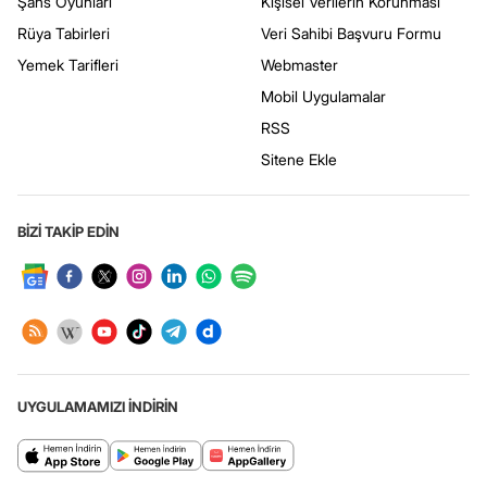
Şans Oyunları
Kişisel Verilerin Korunması
Rüya Tabirleri
Veri Sahibi Başvuru Formu
Yemek Tarifleri
Webmaster
Mobil Uygulamalar
RSS
Sitene Ekle
BİZİ TAKİP EDİN
UYGULAMAMIZI İNDİRİN