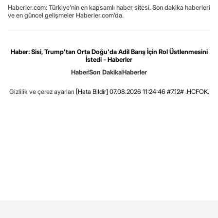
Haberler.com: Türkiye’nin en kapsamlı haber sitesi. Son dakika haberleri
ve en güncel gelişmeler Haberler.com’da.
Haber: Sisi, Trump'tan Orta Doğu'da Adil Barış İçin Rol Üstlenmesini
İstedi - Haberler
Haber
Son Dakika
Haberler
Gizlilik ve çerez ayarları
[Hata Bildir]
07.08.2026 11:24:46 #7.12# .HCFOK.