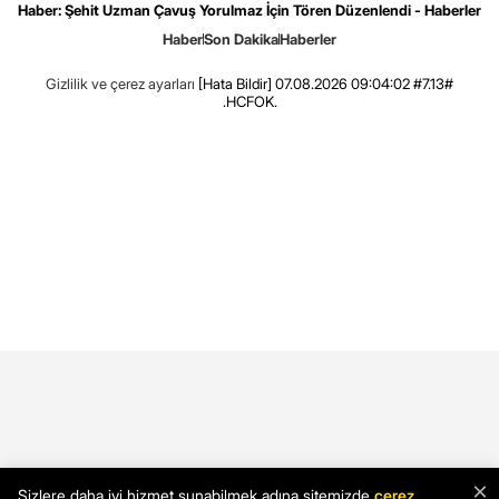
Haber: Şehit Uzman Çavuş Yorulmaz İçin Tören Düzenlendi - Haberler
Haber
Son Dakika
Haberler
Gizlilik ve çerez ayarları
[Hata Bildir]
07.08.2026 09:04:02 #7.13#
.HCFOK.
×
Sizlere daha iyi hizmet sunabilmek adına sitemizde
çerez