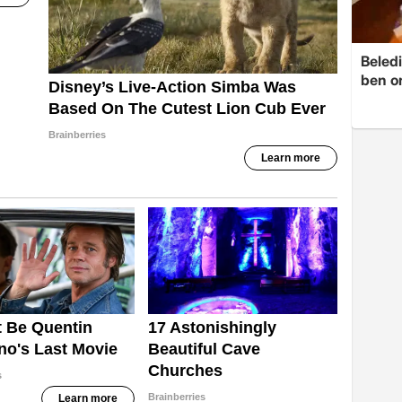
Beledi
ben o