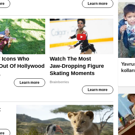
Yavrus
kolları