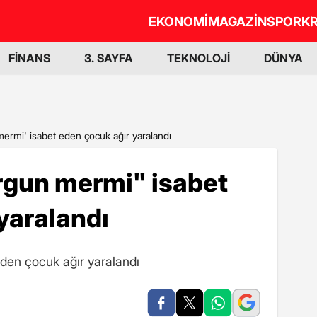
EKONOMİ
MAGAZİN
SPOR
KR
FİNANS
3. SAYFA
TEKNOLOJİ
DÜNYA
mermi' isabet eden çocuk ağır yaralandı
rgun mermi" isabet
yaralandı