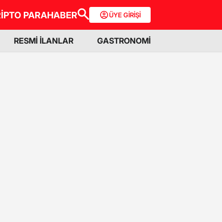
İPTO PARA
HABER
ÜYE GİRİŞİ
RESMİ İLANLAR
GASTRONOMİ