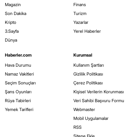
Magazin
Finans
Son Dakika
Turizm
Kripto
Yazarlar
3.Sayfa
Yerel Haberler
Dünya
Haberler.com
Kurumsal
Hava Durumu
Kullanım Şartları
Namaz Vakitleri
Gizlilik Politikası
Seçim Sonuçları
Çerez Politikası
Şans Oyunları
Kişisel Verilerin Korunması
Rüya Tabirleri
Veri Sahibi Başvuru Formu
Yemek Tarifleri
Webmaster
Mobil Uygulamalar
RSS
Sitene Ekle