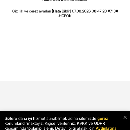
Gizlilik ve çerez ayarları
[Hata Bildir]
07.08.2026 08:47:20 #7.13#
.HCFOK.
×
Sizlere daha iyi hizmet sunabilmek adına sitemizde
çerez
konumlandırmaktayız. Kişisel verileriniz, KVKK ve GDPR
kapsamında toplanıp işlenir. Detaylı bilgi almak için
Aydınlatma