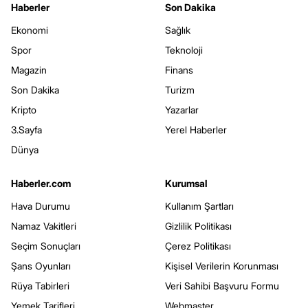
Haberler
Son Dakika
Ekonomi
Sağlık
Spor
Teknoloji
Magazin
Finans
Son Dakika
Turizm
Kripto
Yazarlar
3.Sayfa
Yerel Haberler
Dünya
Haberler.com
Kurumsal
Hava Durumu
Kullanım Şartları
Namaz Vakitleri
Gizlilik Politikası
Seçim Sonuçları
Çerez Politikası
Şans Oyunları
Kişisel Verilerin Korunması
Rüya Tabirleri
Veri Sahibi Başvuru Formu
Yemek Tarifleri
Webmaster