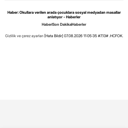
Haber: Okullara verilen arada çocuklara sosyal medyadan masallar
anlatıyor - Haberler
Haber
Son Dakika
Haberler
Gizlilik ve çerez ayarları
[Hata Bildir]
07.08.2026 11:05:35 #7.13# .HCFOK.