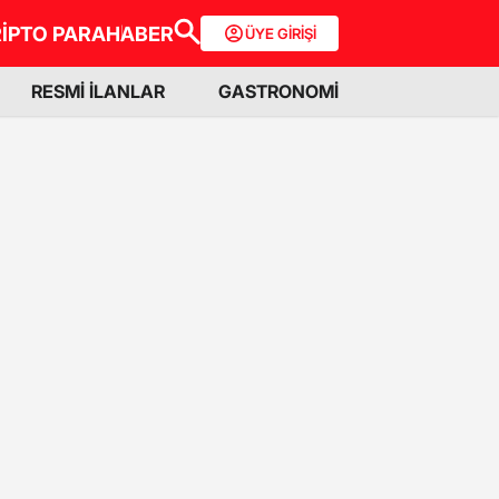
İPTO PARA
HABER
ÜYE GİRİŞİ
RESMİ İLANLAR
GASTRONOMİ