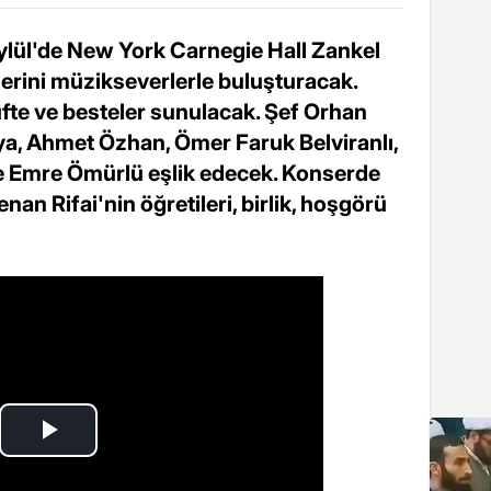
Eylül'de New York Carnegie Hall Zankel
serini müzikseverlerle buluşturacak.
fte ve besteler sunulacak. Şef Orhan
ya, Ahmet Özhan, Ömer Faruk Belviranlı,
e Emre Ömürlü eşlik edecek. Konserde
an Rifai'nin öğretileri, birlik, hoşgörü