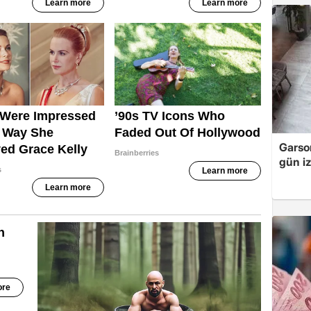
Garso
gün iz