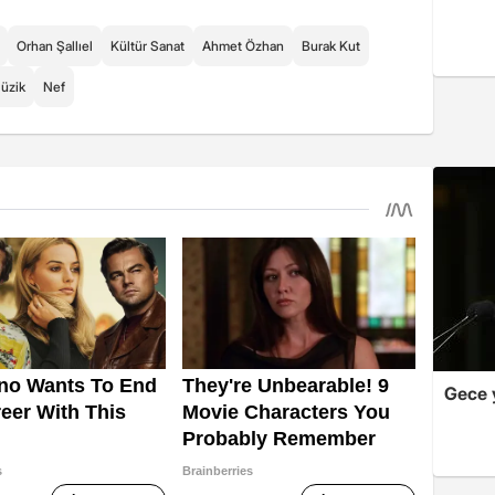
Orhan Şallıel
Kültür Sanat
Ahmet Özhan
Burak Kut
üzik
Nef
Gece 