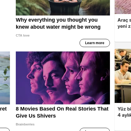
Araç 
yeni 
Yüz bi
4 aylı