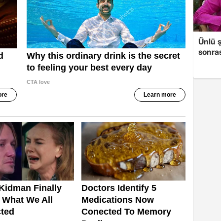
Ünlü ş
sonras