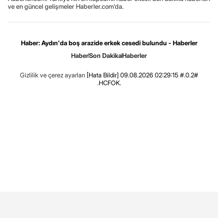
ve en güncel gelişmeler Haberler.com’da.
Haber: Aydın'da boş arazide erkek cesedi bulundu - Haberler
Haber
Son Dakika
Haberler
Gizlilik ve çerez ayarları
[Hata Bildir]
09.08.2026 02:29:15 #.0.2#
.HCFOK.