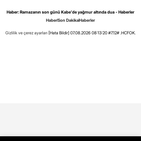
Haber: Ramazanın son günü Kabe'de yağmur altında dua - Haberler
Haber
Son Dakika
Haberler
Gizlilik ve çerez ayarları
[Hata Bildir]
07.08.2026 08:13:20 #7.12# .HCFOK.