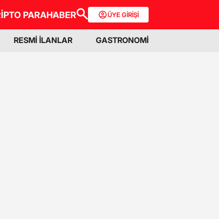
İPTO PARA
HABER
ÜYE GİRİŞİ
RESMİ İLANLAR
GASTRONOMİ