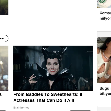
Komşuy
milyon
Bugün 
bitiyo