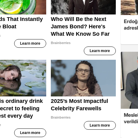
Erdoğa
adresl
Mesle
verildi