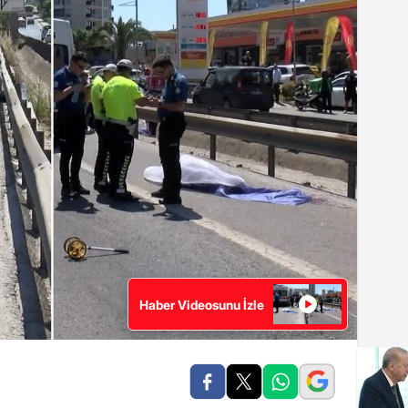
Haber Videosunu İzle