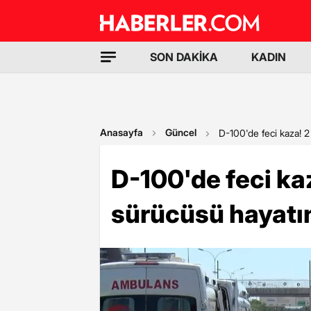
SON DAKİKA
KADIN
Anasayfa
Güncel
D-100'de feci kaza! 2
D-100'de feci ka
sürücüsü hayatın