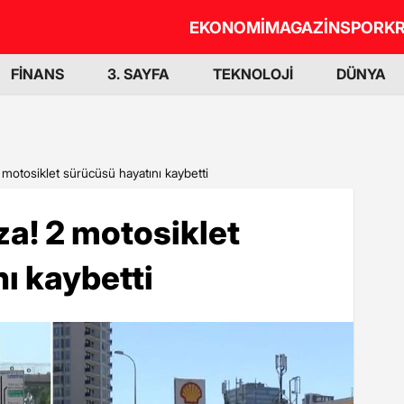
EKONOMİ
MAGAZİN
SPOR
KR
FİNANS
3. SAYFA
TEKNOLOJİ
DÜNYA
 motosiklet sürücüsü hayatını kaybetti
za! 2 motosiklet
ı kaybetti