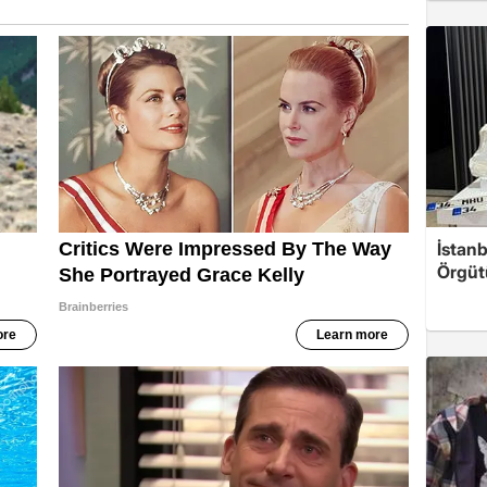
İstanb
Örgüt