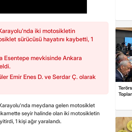
Karayolu'nda iki motosikletin
iklet sürücüsü hayatını kaybetti, 1
nda Esentepe mevkisinde Ankara
ldi.
ler Emir Enes D. ve Serdar Ç. olarak
Terör
Toplan
0 Karayolu'nda meydana gelen motosiklet
ikamette seyir halinde olan iki motosikletin
irdi, 1 kişi ağır yaralandı.