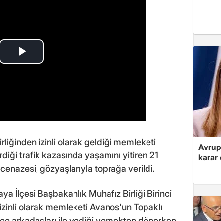
rliğinden izinli olarak geldiği memleketi
Avrupa
rdiği trafik kazasında yaşamını yitiren 21
karar 
 cenazesi, gözyaşlarıyla toprağa verildi.
ya İlçesi Başbakanlık Muhafız Birliği Birinci
 izinli olarak memleketi Avanos'un Topaklı
ece arkadaşları ile yediği yemekten dönerken