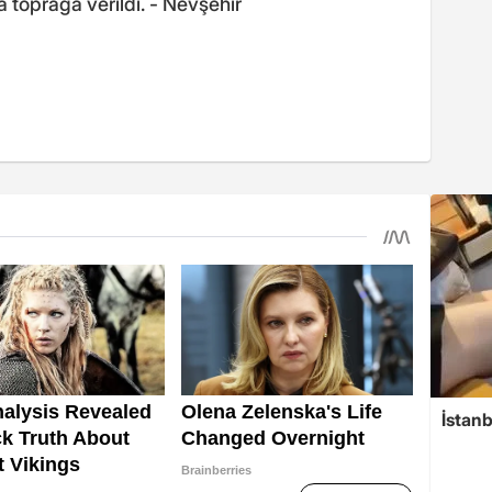
 toprağa verildi. - Nevşehir
İstanb