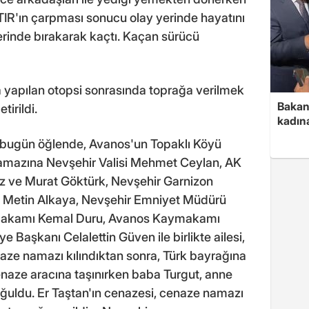
IR'ın çarpması sonucu olay yerinde hayatını
yerinde bırakarak kaçtı. Kaçan sürücü
 yapılan otopsi sonrasında toprağa verilmek
Bakan 
irildi.
kadın
, bugün öğlende, Avanos'un Topaklı Köyü
namazına Nevşehir Valisi Mehmet Ceylan, AK
göz ve Murat Göktürk, Nevşehir Garnizon
 Metin Alkaya, Nevşehir Emniyet Müdürü
aymakamı Kemal Duru, Avanos Kaymakamı
 Başkanı Celalettin Güven ile birlikte ailesi,
enaze namazı kılındıktan sonra, Türk bayrağına
enaze aracına taşınırken baba Turgut, anne
ğuldu. Er Taştan'ın cenazesi, cenaze namazı