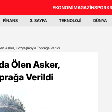
EKONOMİ
MAGAZİN
SPOR
KR
FİNANS
3. SAYFA
TEKNOLOJİ
DÜNYA
n Asker, Gözyaşlarıyla Toprağa Verildi
da Ölen Asker,
prağa Verildi