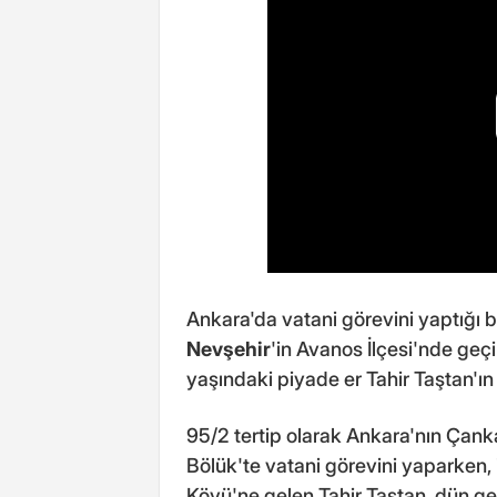
Ankara'da vatani görevini yaptığı bi
Nevşehir
'in Avanos İlçesi'nde geçi
yaşındaki piyade er Tahir Taştan'ın
95/2 tertip olarak Ankara'nın Çanka
Bölük'te vatani görevini yaparken,
Köyü'ne gelen Tahir Taştan, dün g