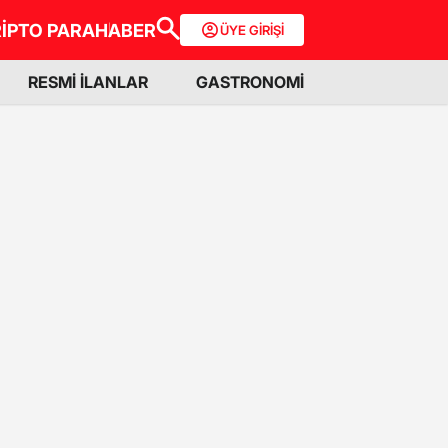
İPTO PARA
HABER
ÜYE GİRİŞİ
RESMİ İLANLAR
GASTRONOMİ