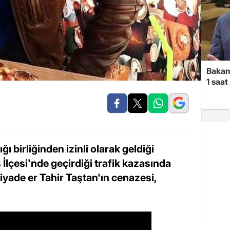
Bakan 
1 saa
ı birliğinden izinli olarak geldiği
lçesi'nde geçirdiği trafik kazasında
iyade er Tahir Taştan'ın cenazesi,