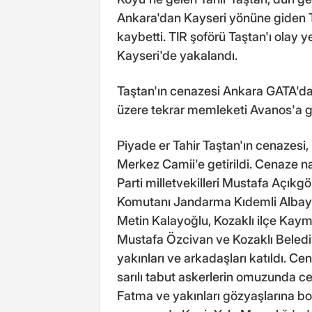
Ankara'dan Kayseri yönüne giden T
kaybetti. TIR şoförü Taştan'ı olay 
Kayseri'de yakalandı.
Taştan'ın cenazesi Ankara GATA'da
üzere tekrar memleketi Avanos'a get
Piyade er Tahir Taştan'ın cenazesi
Merkez Camii'e getirildi. Cenaze 
Parti milletvekilleri Mustafa Açık
Komutanı Jandarma Kıdemli Albay
Metin Kalayoğlu, Kozaklı ilçe K
Mustafa Özcivan ve Kozaklı Belediye
yakınları ve arkadaşları katıldı. C
sarılı tabut askerlerin omuzunda c
Fatma ve yakınları gözyaşlarına bo