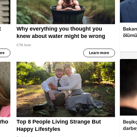
Bakan 
ölümü
Beşik
darbe