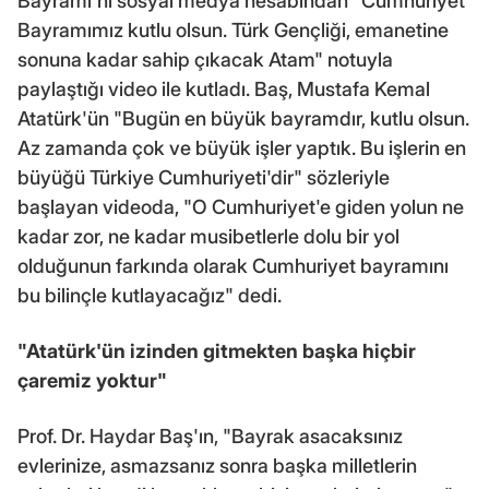
Bayramı'nı sosyal medya hesabından "Cumhuriyet
Bayramımız kutlu olsun. Türk Gençliği, emanetine
sonuna kadar sahip çıkacak Atam" notuyla
paylaştığı video ile kutladı. Baş, Mustafa Kemal
Atatürk'ün "Bugün en büyük bayramdır, kutlu olsun.
Az zamanda çok ve büyük işler yaptık. Bu işlerin en
büyüğü Türkiye Cumhuriyeti'dir" sözleriyle
başlayan videoda, "O Cumhuriyet'e giden yolun ne
kadar zor, ne kadar musibetlerle dolu bir yol
olduğunun farkında olarak Cumhuriyet bayramını
bu bilinçle kutlayacağız" dedi.
"Atatürk'ün izinden gitmekten başka hiçbir
çaremiz yoktur"
Prof. Dr. Haydar Baş'ın, "Bayrak asacaksınız
evlerinize, asmazsanız sonra başka milletlerin