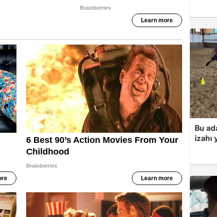
Bu ad
izahı 