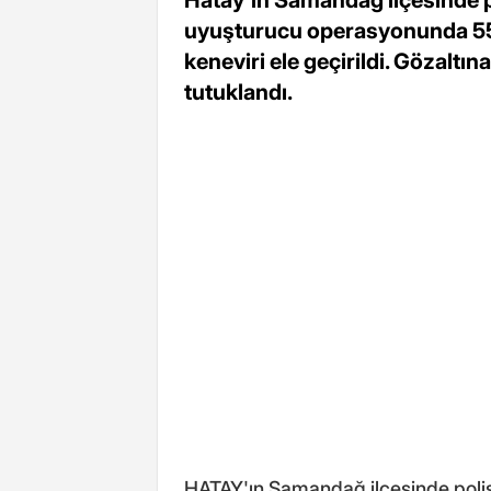
Hatay'ın Samandağ ilçesinde p
uyuşturucu operasyonunda 55 
keneviri ele geçirildi. Gözaltın
tutuklandı.
HATAY'ın Samandağ ilçesinde poli