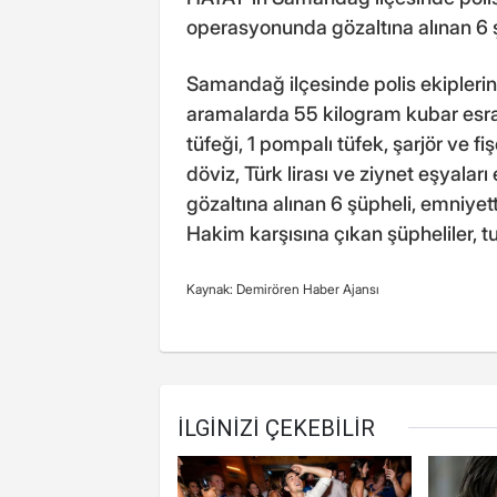
operasyonunda gözaltına alınan 6 ş
Samandağ ilçesinde polis ekiplerin
aramalarda 55 kilogram kubar esrar
tüfeği, 1 pompalı tüfek, şarjör ve fi
döviz, Türk lirası ve ziynet eşyala
gözaltına alınan 6 şüpheli, emniyett
Hakim karşısına çıkan şüpheliler, t
Kaynak: Demirören Haber Ajansı