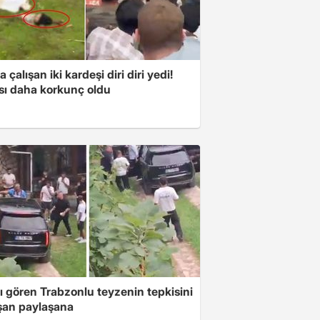
a çalışan iki kardeşi diri diri yedi!
sı daha korkunç oldu
ı gören Trabzonlu teyzenin tepkisini
şan paylaşana