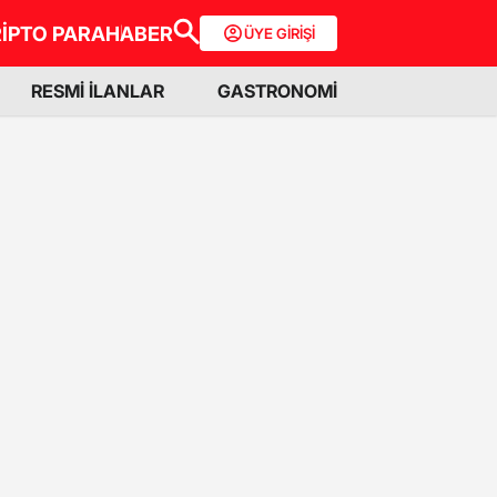
İPTO PARA
HABER
ÜYE GİRİŞİ
RESMİ İLANLAR
GASTRONOMİ