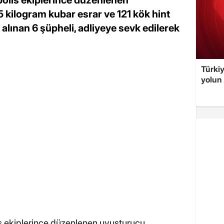
olis ekiplerince düzenlenen
kilogram kubar esrar ve 121 kök hint
a alınan 6 şüpheli, adliyeye sevk edilerek
Türki
yolun 
s ekiplerince düzenlenen uyuşturucu