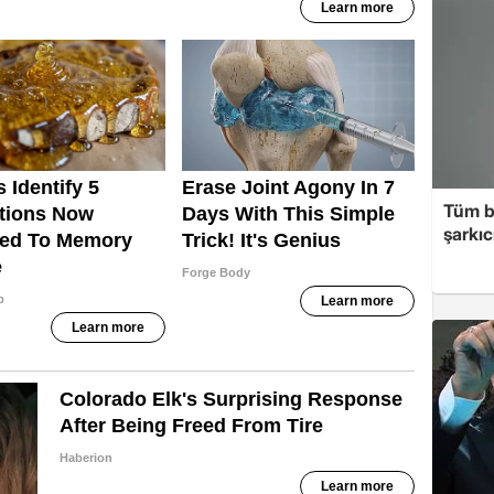
Tüm b
şarkı