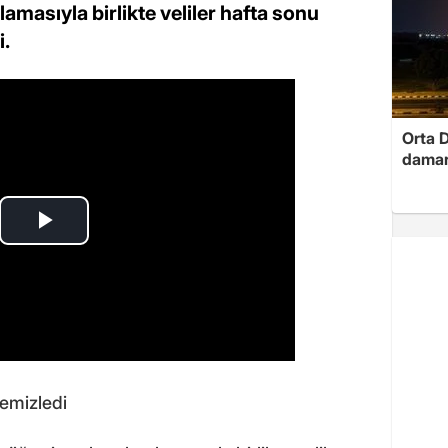
lamasıyla birlikte veliler hafta sonu
i.
Orta D
damar
temizledi