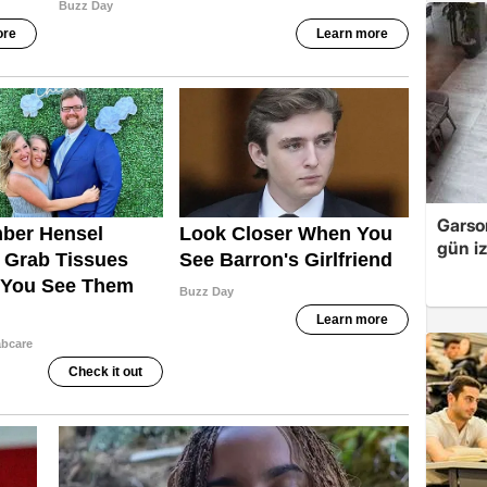
Garso
gün iz