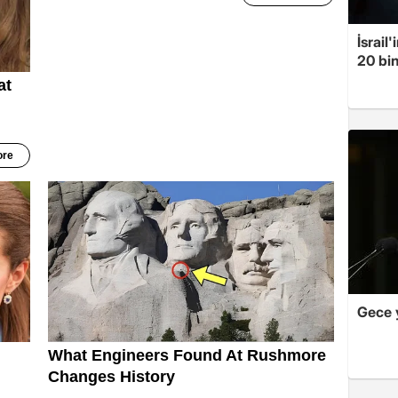
İsrail
20 bin
Gece 