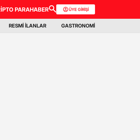
İPTO PARA
HABER
ÜYE GİRİŞİ
RESMİ İLANLAR
GASTRONOMİ