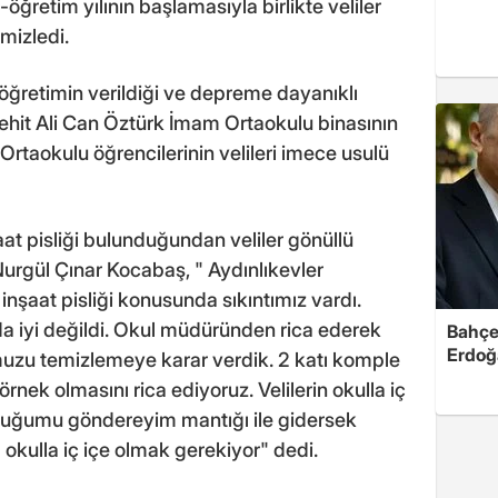
retim yılının başlamasıyla birlikte veliler
mizledi.
öğretimin verildiği ve depreme dayanıklı
ehit Ali Can Öztürk İmam Ortaokulu binasının
 Ortaokulu öğrencilerinin velileri imece usulü
at pisliği bulunduğundan veliler gönüllü
Nurgül Çınar Kocabaş, " Aydınlıkevler
nşaat pisliği konusunda sıkıntımız vardı.
da iyi değildi. Okul müdüründen rica ederek
Bahçel
Erdoğ
umuzu temizlemeye karar verdik. 2 katı komple
örnek olmasını rica ediyoruz. Velilerin okulla iç
cuğumu göndereyim mantığı ile gidersek
 okulla iç içe olmak gerekiyor" dedi.