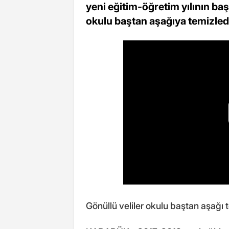
yeni eğitim-öğretim yılının baş
okulu baştan aşağıya temizled
Gönüllü veliler okulu baştan aşağı 