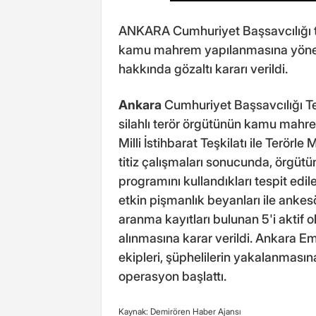
ANKARA Cumhuriyet Başsavcılığı ta
kamu mahrem yapılanmasına yönel
hakkında gözaltı kararı verildi.
Ankara
Cumhuriyet Başsavcılığı T
silahlı terör örgütünün kamu mahr
Milli İstihbarat Teşkilatı ile Terö
titiz çalışmaları sonucunda, örgütü
programını kullandıkları tespit edil
etkin pişmanlık beyanları ile ankesö
aranma kayıtları bulunan 5'i aktif 
alınmasına karar verildi. Ankara 
ekipleri, şüphelilerin yakalanmasın
operasyon başlattı.
Kaynak: Demirören Haber Ajansı