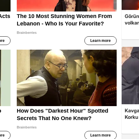
Görünt
volka
Kavgay
Korku