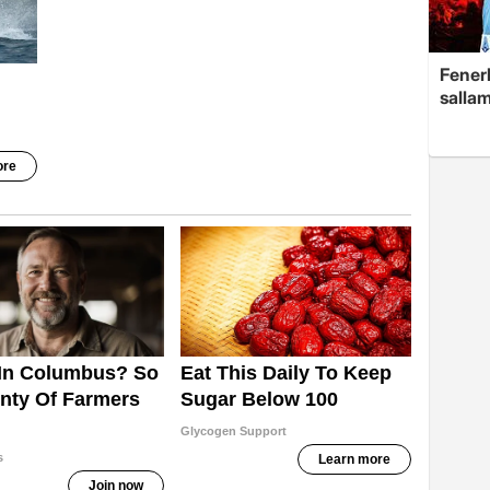
Fenerb
sallam