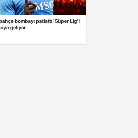
ahçe bombayı patlattı! Süper Lig'i
aya geliyor