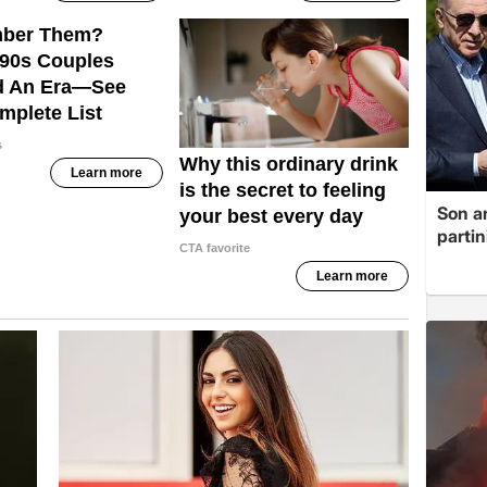
Son a
partin