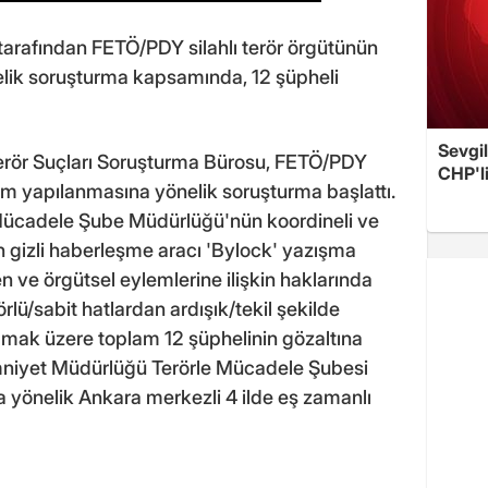
rafından FETÖ/PDY silahlı terör örgütünün
ik soruşturma kapsamında, 12 şüpheli
Sevgil
erör Suçları Soruşturma Bürosu, FETÖ/PDY
CHP'l
em yapılanmasına yönelik soruşturma başlattı.
rle Mücadele Şube Müdürlüğü'nün koordineli ve
n gizli haberleşme aracı 'Bylock' yazışma
en ve örgütsel eylemlerine ilişkin haklarında
rlü/sabit hatlardan ardışık/tekil şekilde
olmak üzere toplam 12 şüphelinin gözaltına
Emniyet Müdürlüğü Terörle Mücadele Şubesi
a yönelik Ankara merkezli 4 ilde eş zamanlı