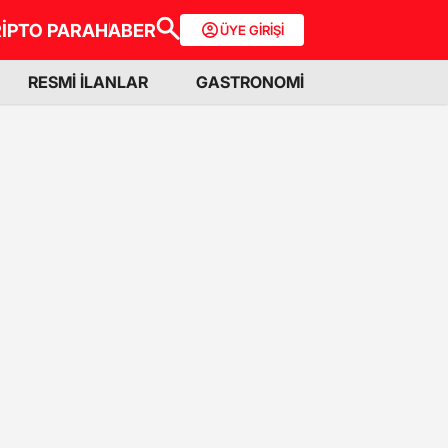
İPTO PARA
HABER
ÜYE GİRİŞİ
RESMİ İLANLAR
GASTRONOMİ