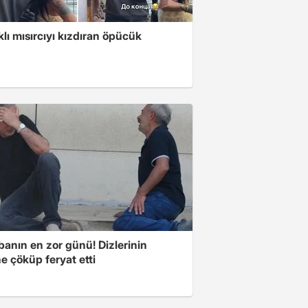
klı mısırcıyı kızdıran öpücük
banın en zor günü! Dizlerinin
e çöküp feryat etti