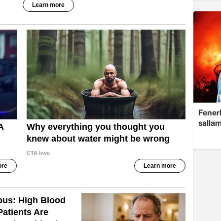
Fenerb
sallam