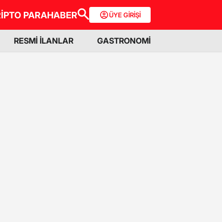
İPTO PARA
HABER
ÜYE GİRİŞİ
RESMİ İLANLAR
GASTRONOMİ