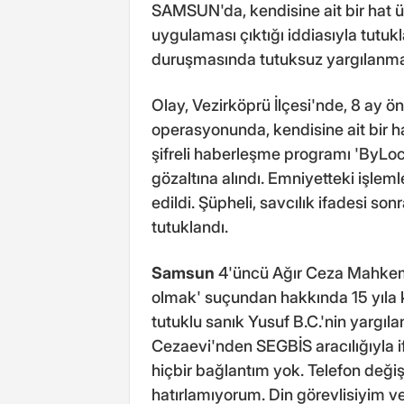
SAMSUN'da, kendisine ait bir hat ü
uygulaması çıktığı iddiasıyla tutukl
duruşmasında tutuksuz yargılanmak
Olay, Vezirköprü İlçesi'nde, 8 ay 
operasyonunda, kendisine ait bir h
şifreli haberleşme programı 'ByLock'
gözaltına alındı. Emniyetteki işlem
edildi. Şüpheli, savcılık ifadesi s
tutuklandı.
Samsun
4'üncü Ağır Ceza Mahkeme
olmak' suçundan hakkında 15 yıla k
tutuklu sanık Yusuf B.C.'nin yargı
Cezaevi'nden SEGBİS aracılığıyla i
hiçbir bağlantım yok. Telefon deği
hatırlamıyorum. Din görevlisiyim v