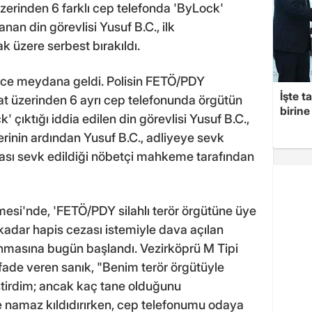
zerinden 6 farklı cep telefonda 'ByLock'
anan din görevlisi Yusuf B.C., ilk
 üzere serbest bırakıldı.
önce meydana geldi. Polisin FETÖ/PDY
İşte t
at üzerinden 6 ayrı cep telefonunda örgütün
birine 
 çıktığı iddia edilen din görevlisi Yusuf B.C.,
lerinin ardından Yusuf B.C., adliyeye sevk
onrası sevk edildiği nöbetçi mahkeme tarafından
si'nde, 'FETÖ/PDY silahlı terör örgütüne üye
adar hapis cezası istemiyle dava açılan
lanmasına bugün başlandı. Vezirköprü M Tipi
fade veren sanık, "Benim terör örgütüyle
ştirdim; ancak kaç tane olduğunu
e namaz kıldıdırırken, cep telefonumu odaya