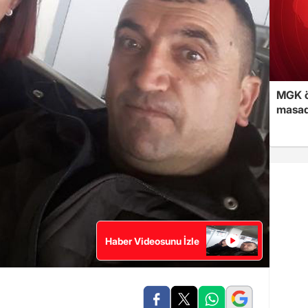
MGK ön
masad
Haber Videosunu İzle