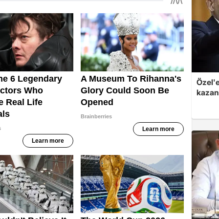
Özel'
kazand