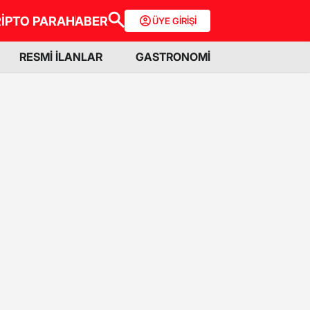
İPTO PARA
HABER
ÜYE GİRİŞİ
RESMİ İLANLAR
GASTRONOMİ