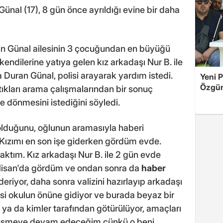
 (17), 8 gün önce ayrıldığı evine bir daha
an Günal ailesinin 3 çocuğundan en büyüğü
endilerine yatıya gelen kız arkadaşı Nur B. ile
 Duran Günal, polisi arayarak yardım istedi.
Yeni P
Özgür 
tıkları arama çalışmalarından bir sonuç
e dönmesini istediğini söyledi.
 olduğunu, oğlunun aramasıyla haberi
Kızımı en son işe giderken gördüm evde.
raktım. Kız arkadaşı Nur B. ile 2 gün evde
7 Nisan'da gördüm ve ondan sonra da
haber
riyor, daha sonra valizini hazırlayıp arkadaşı
isi okulun önüne gidiyor ve burada beyaz bir
 ya da kimler tarafından götürülüyor, amaçları
 düşmeye devam edeceğim çünkü o beni