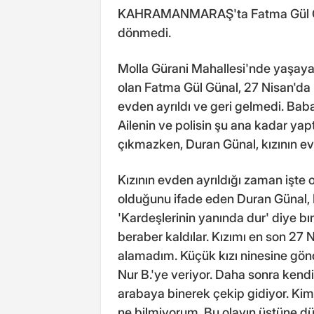
KAHRAMANMARAŞ'ta Fatma Gül Günal
dönmedi.
Molla Gürani Mahallesi'nde yaşay
olan Fatma Gül Günal, 27 Nisan'da k
evden ayrıldı ve geri gelmedi. Baba
Ailenin ve polisin şu ana kadar yap
çıkmazken, Duran Günal, kızının ev
Kızının evden ayrıldığı zaman işte
olduğunu ifade eden Duran Günal, 
'Kardeşlerinin yanında dur' diye bı
beraber kaldılar. Kızımı en son 2
alamadım. Küçük kızı ninesine gönde
Nur B.'ye veriyor. Daha sonra kend
arabaya binerek çekip gidiyor. Kim
ne bilmiyorum. Bu olayın üstüne