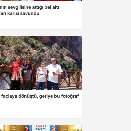
ın sevgilisine attığı bel altı
arı karısı savundu
 faciaya dönüştü, geriye bu fotoğraf