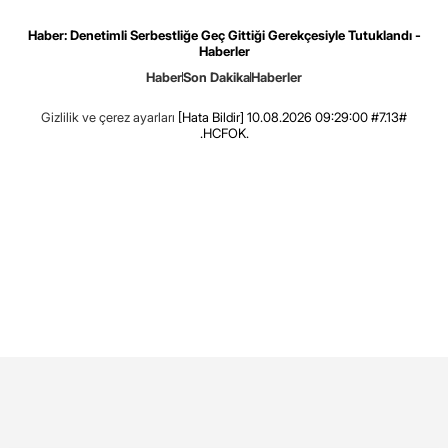
Haber: Denetimli Serbestliğe Geç Gittiği Gerekçesiyle Tutuklandı -
Haberler
Haber
Son Dakika
Haberler
Gizlilik ve çerez ayarları
[Hata Bildir]
10.08.2026 09:29:00 #7.13#
.HCFOK.