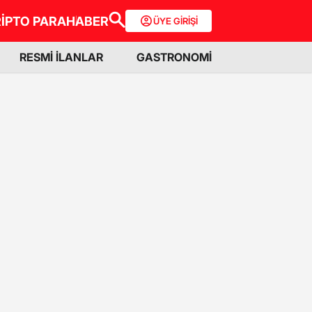
İPTO PARA
HABER
ÜYE GİRİŞİ
RESMİ İLANLAR
GASTRONOMİ