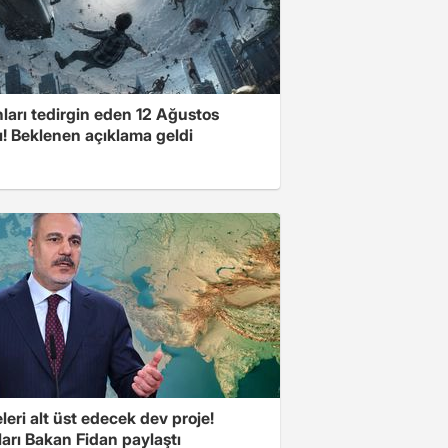
ları tedirgin eden 12 Ağustos
ı! Beklenen açıklama geldi
eri alt üst edecek dev proje!
arı Bakan Fidan paylaştı