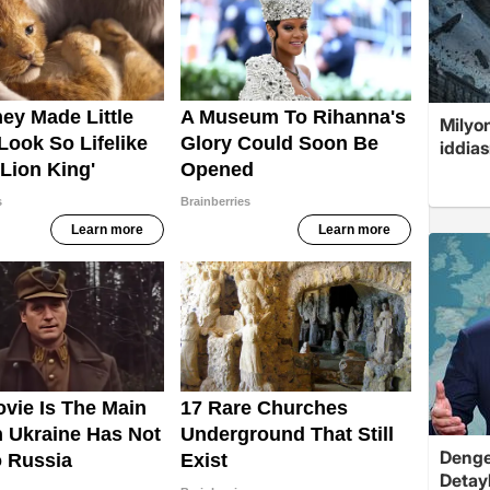
Milyon
iddias
Dengel
Detayl