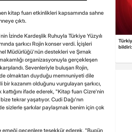
en kitap fuarı etkinlikleri kapsamında sahne
hneye çıktı.
nin İzinde Kardeşlik Ruhuyla Türkiye Yüzyılı
Türkiy
mında şarkıcı Rojin konser verdi. İçişleri
bildir
Genel Müdürlüğü'nün destekleri ve Şırnak
aymakamlığı organizasyonuyla gerçekleşen
karşılandı. Sevenleriyle buluşan Rojin,
'de olmaktan duyduğu memnuniyeti dile
emli bir kazanım olduğunu vurgulayan şarkıcı,
k kattığını ifade ederek, "Kitap fuarı Cizre'nin
i bize tekrar yaşatıyor. Cudi Dağı'nın
de sizlerle şarkılar paylaşmak benim için çok
se emeği geçenlere teşekkür ederek, "Bugün