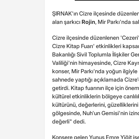
ŞIRNAK'ın Cizre ilçesinde düzenlen
alan şarkıcı
Rojin
, Mir Parkı'nda sa
Cizre ilçesinde düzenlenen 'Cezeri'
Cizre Kitap Fuarı' etkinlikleri kapsa
Bakanlığı Sivil Toplumla İlişkiler 
Valiliği'nin himayesinde, Cizre K
konser, Mir Parkı'nda yoğun ilgiyle 
sahnede yaptığı açıklamada Cizre
getirdi. Kitap fuarının ilçe için ön
kültürel etkinliklerin bölgeye canlılı
kültürünü, değerlerini, güzelliklerin
gölgesinde, Nuh'un Gemisi'nin izin
değerli" dedi.
Konsere gelen Yunus Emre Yiğit i