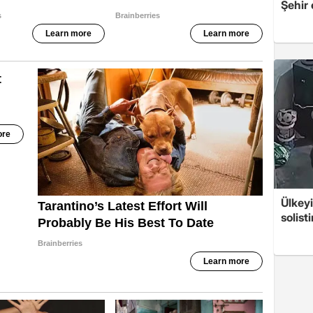
Şehir
Ülkeyi
solist