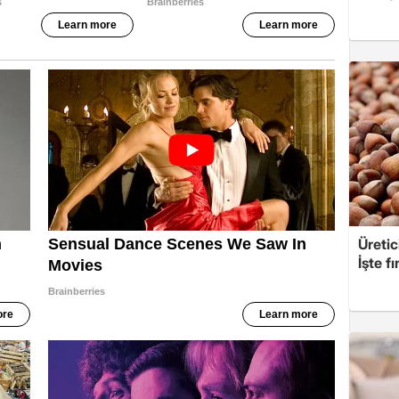
Üretic
İşte fı