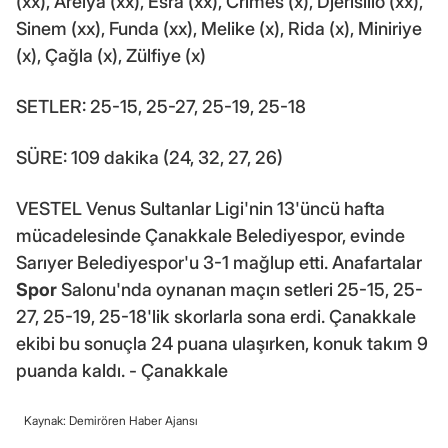
(xx), Arelya (xx), Esra (xx), Crimes (x), Djerisilio (xx),
Sinem (xx), Funda (xx), Melike (x), Rida (x), Miniriye
(x), Çağla (x), Zülfiye (x)
SETLER: 25-15, 25-27, 25-19, 25-18
SÜRE: 109 dakika (24, 32, 27, 26)
VESTEL Venus Sultanlar Ligi'nin 13'üncü hafta
mücadelesinde Çanakkale Belediyespor, evinde
Sarıyer Belediyespor'u 3-1 mağlup etti. Anafartalar
Spor
Salonu'nda oynanan maçın setleri 25-15, 25-
27, 25-19, 25-18'lik skorlarla sona erdi. Çanakkale
ekibi bu sonuçla 24 puana ulaşırken, konuk takım 9
puanda kaldı. - Çanakkale
Kaynak: Demirören Haber Ajansı