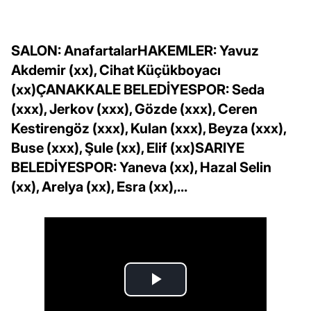
SALON: AnafartalarHAKEMLER: Yavuz
Akdemir (xx), Cihat Küçükboyacı
(xx)ÇANAKKALE BELEDİYESPOR: Seda
(xxx), Jerkov (xxx), Gözde (xxx), Ceren
Kestirengöz (xxx), Kulan (xxx), Beyza (xxx),
Buse (xxx), Şule (xx), Elif (xx)SARIYE
BELEDİYESPOR: Yaneva (xx), Hazal Selin
(xx), Arelya (xx), Esra (xx),...