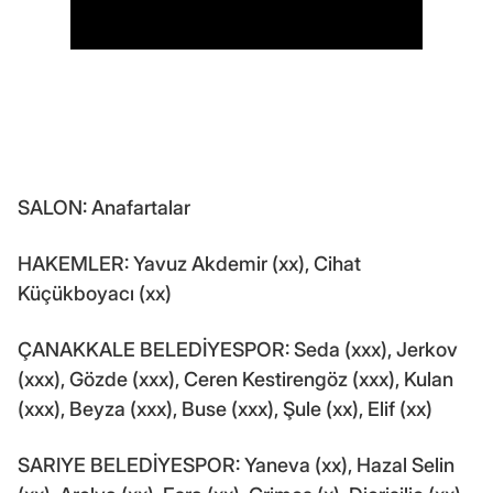
SALON: Anafartalar
HAKEMLER: Yavuz Akdemir (xx), Cihat
Küçükboyacı (xx)
ÇANAKKALE BELEDİYESPOR: Seda (xxx), Jerkov
(xxx), Gözde (xxx), Ceren Kestirengöz (xxx), Kulan
(xxx), Beyza (xxx), Buse (xxx), Şule (xx), Elif (xx)
SARIYE BELEDİYESPOR: Yaneva (xx), Hazal Selin