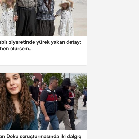
abir ziyaretinde yürek yakan detay:
ben ölürsem...
tan Doku soruşturmasında iki dalgıç