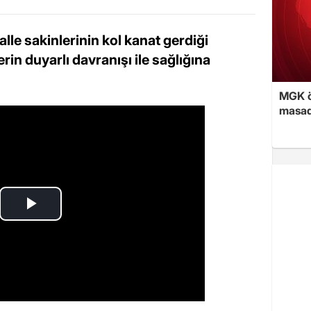
lle sakinlerinin kol kanat gerdiği
in duyarlı davranışı ile sağlığına
MGK ön
masad