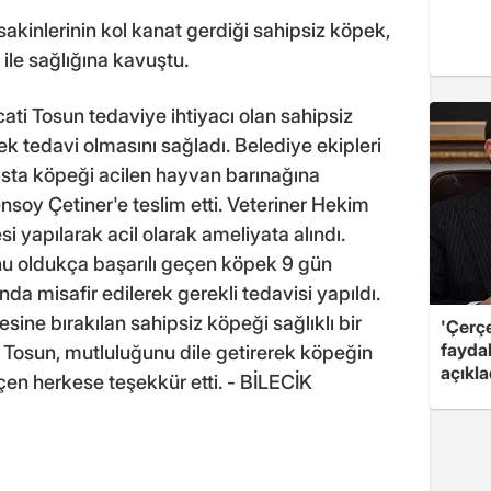
akinlerinin kol kanat gerdiği sahipsiz köpek,
 ile sağlığına kavuştu.
ati Tosun tedaviye ihtiyacı olan sahipsiz
ek tedavi olmasını sağladı. Belediye ekipleri
sta köpeği acilen hayvan barınağına
nsoy Çetiner'e teslim etti. Veteriner Hekim
 yapılarak acil olarak ameliyata alındı.
u oldukça başarılı geçen köpek 9 gün
a misafir edilerek gerekli tedavisi yapıldı.
ine bırakılan sahipsiz köpeği sağlıklı bir
'Çerç
fayda
 Tosun, mutluluğunu dile getirerek köpeğin
açıkla
n herkese teşekkür etti. - BİLECİK