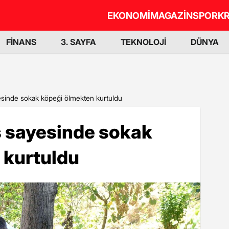
EKONOMİ
MAGAZİN
SPOR
KR
FİNANS
3. SAYFA
TEKNOLOJİ
DÜNYA
esinde sokak köpeği ölmekten kurtuldu
ş sayesinde sokak
 kurtuldu