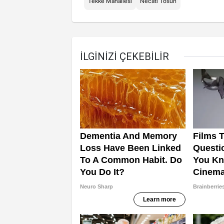
Tekke Mahallesi
Necati Tosun