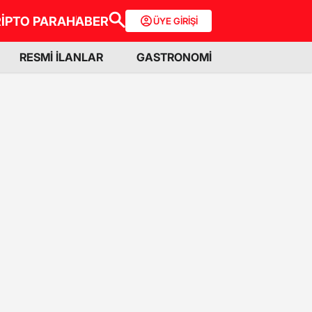
İPTO PARA
HABER
ÜYE GİRİŞİ
RESMİ İLANLAR
GASTRONOMİ