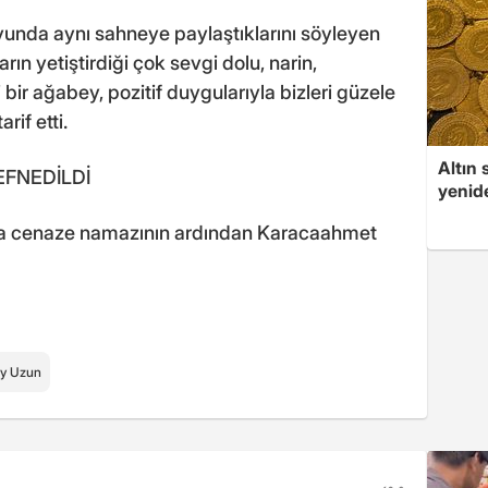
oyunda aynı sahneye paylaştıklarını söyleyen
arın yetiştirdiği çok sevgi dolu, narin,
bir ağabey, pozitif duygularıyla bizleri güzele
rif etti.
Altın 
FNEDİLDİ
yenid
ila cenaze namazının ardından Karacaahmet
ay Uzun