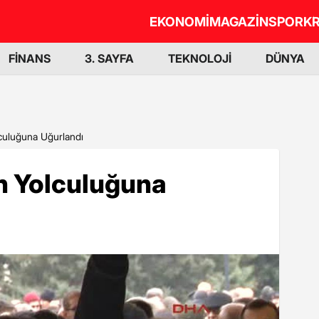
EKONOMİ
MAGAZİN
SPOR
KR
FİNANS
3. SAYFA
TEKNOLOJİ
DÜNYA
lculuğuna Uğurlandı
n Yolculuğuna