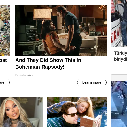
Türki
biriyd