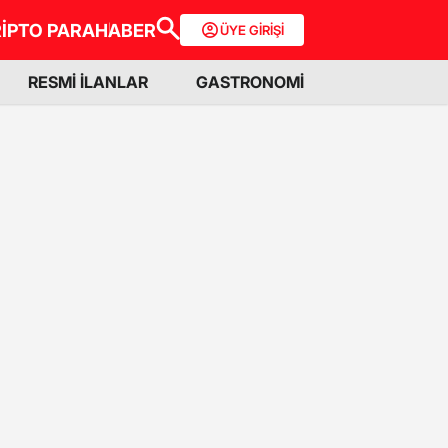
İPTO PARA
HABER
ÜYE GİRİŞİ
RESMİ İLANLAR
GASTRONOMİ