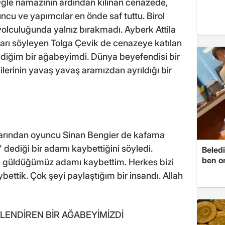
Öğle namazının ardından kılınan cenazede,
yuncu ve yapımcılar en önde saf tuttu. Birol
yolculuğunda yalnız bırakmadı. Ayberk Attila
ıkları söyleyen Tolga Çevik de cenazeye katılan
vdiğim bir ağabeyimdi. Dünya beyefendisi bir
ilerinin yavaş yavaş aramızdan ayrıldığı bir
şlarından oyuncu Sinan Bengier de kafama
 dediği bir adamı kaybettiğini söyledi.
Beledi
ben o
eye güldüğümüz adamı kaybettim. Herkes bizi
ybettik. Çok şeyi paylaştığım bir insandı. Allah
NLENDİREN BİR AĞABEYİMİZDİ