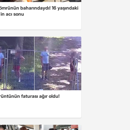
ömrünün baharındaydı! 16 yaşındaki
in acı sonu
üntünün faturası ağır oldu!