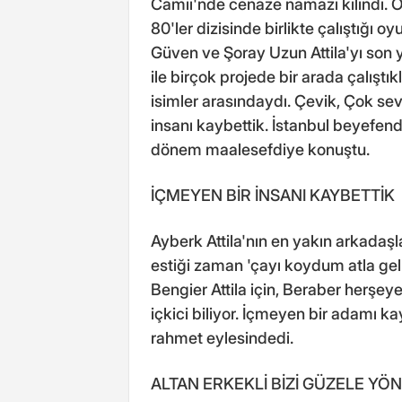
Camii'nde cenaze namazı kılındı. 
80'ler dizisinde birlikte çalıştığı o
Güven ve Şoray Uzun Attila'yı son 
ile birçok projede bir arada çalışt
isimler arasındaydı. Çevik, Çok se
insanı kaybettik. İstanbul beyefend
dönem maalesefdiye konuştu.
İÇMEYEN BİR İNSANI KAYBETTİK
Ayberk Attila'nın en yakın arkada
estiği zaman 'çayı koydum atla gel'
Bengier Attila için, Beraber herş
içkici biliyor. İçmeyen bir adamı ka
rahmet eylesindedi.
ALTAN ERKEKLİ BİZİ GÜZELE YÖ