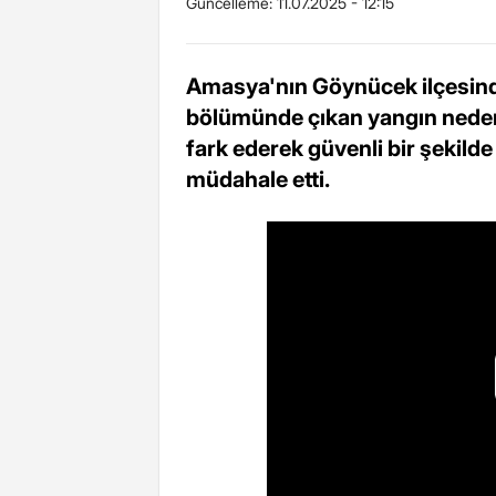
Güncelleme:
11.07.2025 - 12:15
Amasya'nın Göynücek ilçesind
bölümünde çıkan yangın neden
fark ederek güvenli bir şekilde 
müdahale etti.