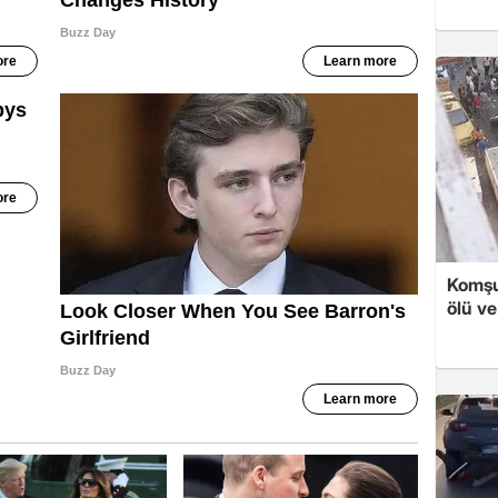
Komşu
ölü ve