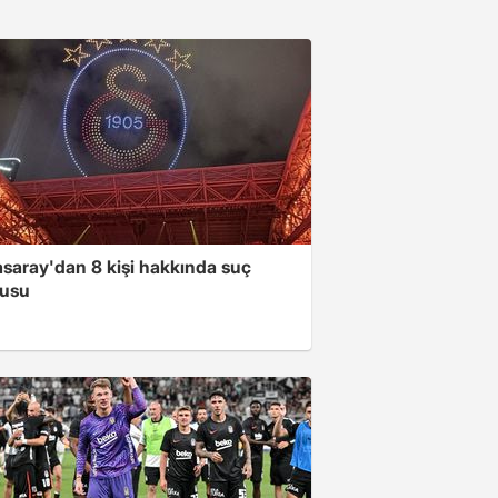
asaray'dan 8 kişi hakkında suç
usu