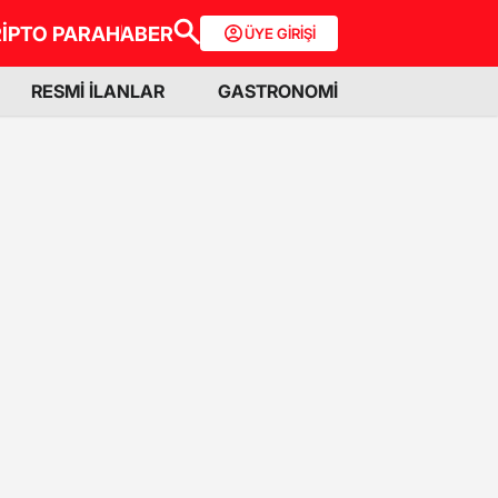
İPTO PARA
HABER
ÜYE GİRİŞİ
RESMİ İLANLAR
GASTRONOMİ