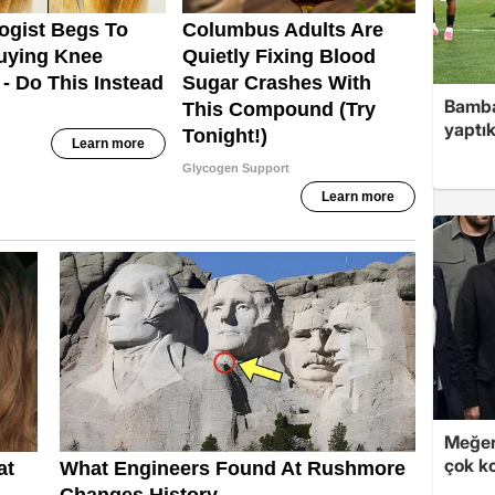
Bamba
yaptık
Meğer
çok k