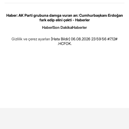
Haber: AK Parti grubuna damga vuran an: Cumhurbaşkanı Erdoğan
fark edip elini çekti - Haberler
Haber
Son Dakika
Haberler
Gizlilik ve çerez ayarları
[Hata Bildir]
06.08.2026 23:59:56 #7.12#
.HCFOK.