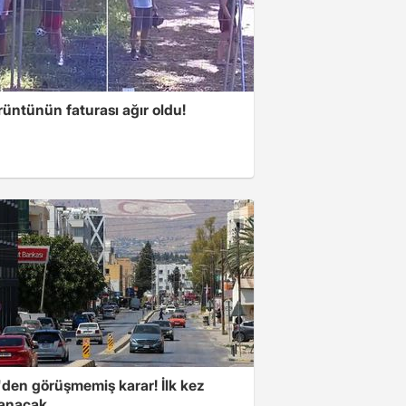
üntünün faturası ağır oldu!
den görüşmemiş karar! İlk kez
anacak