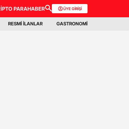
İPTO PARA
HABER
ÜYE GİRİŞİ
RESMİ İLANLAR
GASTRONOMİ