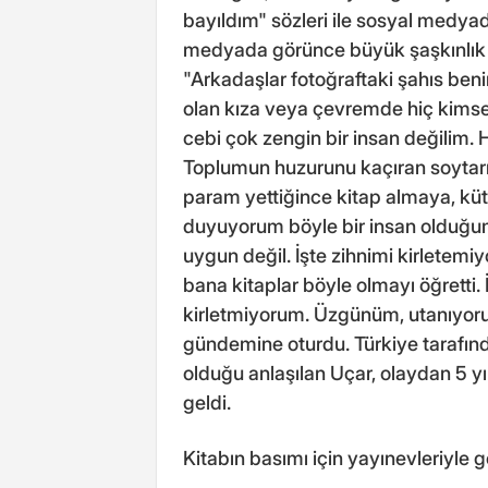
bayıldım" sözleri ile sosyal medyad
medyada görünce büyük şaşkınlık 
"Arkadaşlar fotoğraftaki şahıs be
olan kıza veya çevremde hiç kims
cebi çok zengin bir insan değilim. 
Toplumun huzurunu kaçıran soytarı
param yettiğince kitap almaya, k
duyuyorum böyle bir insan olduğum 
uygun değil. İşte zihnimi kirletem
bana kitaplar böyle olmayı öğretti
kirletmiyorum. Üzgünüm, utanıyoru
gündemine oturdu. Türkiye tarafınd
olduğu anlaşılan Uçar, olaydan 5 
geldi.
Kitabın basımı için yayınevleriyle