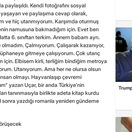
a paylaşıldı. Kendi fotoğrafını sosyal
yaşayan ve paylaşıma cevap olarak,
nim ve hiç utanmıyorum. Karşımda oturmuş
enin namusuna bakmadığım için. Evet ben
Hatta 6. sınıftan terkim. Annem babam ayrı.
 olmadım. Çalmıyorum. Çalışarak kazanıyor,
ütüphaneye gitmeye çalışıyorum. Çok utanç
için. Elbisem kirli, terliğim bindiğim metroya
iyorum. Utanıyorum. Ama her ne olursa olsun
. İnsan olmayı. Hayvanlaşıp çevremi
m" yazan Uçar, bir anda Türkiye'nin
Trump
an tanınmasıyla birlikte adeta kitap kurdu
yıl sonra yazdığı romanla yeniden gündeme
 görüşecek