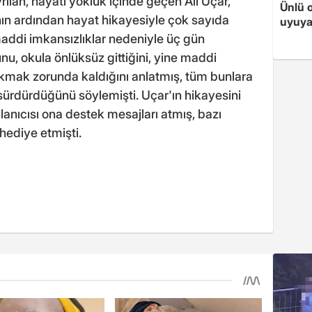
ılan, hayatı yokluk içinde geçen Ali Uçar,
Ünlü 
ının ardından hayat hikayesiyle çok sayıda
uyuya
maddi imkansızlıklar nedeniyle üç gün
u, okula önlüksüz gittiğini, yine maddi
akmak zorunda kaldığını anlatmış, tüm bunlara
rdürdüğünü söylemişti. Uçar'ın hikayesini
nıcısı ona destek mesajları atmış, bazı
hediye etmişti.