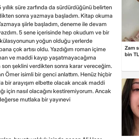
ıllık süre zarfında da sürdürdüğünü belirten
ikten sonra yazmaya başladım. Kitap okuma
 Yazmaya şiirle başladım, deneme ile devam
yazdım. 5 sene içerisinde hep okudum ve bir
irkülasyonunun yoğun olduğu yerlerde
Zam s
ana çok artısı oldu. Yazdığım roman içime
bin TL
 zaman ve maddi kayıp yaşatmayacağıma
 son şeklini verdikten sonra karar vereceğim.
Ömer isimli bir genci anlattım. Henüz hiçbir
a bir arayışım elbette olacak ancak maddi
ı için nasıl olacağını kestiremiyorum. Ancak
eğerse mutlaka bir yayınevi