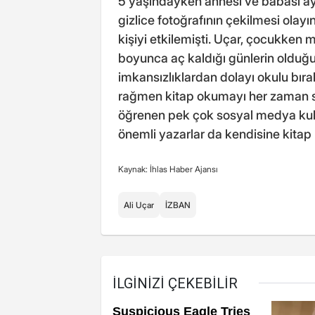
5 yaşındayken annesi ve babası ayr
gizlice fotoğrafının çekilmesi olay
kişiyi etkilemişti. Uçar, çocukken 
boyunca aç kaldığı günlerin olduğun
imkansızlıklardan dolayı okulu bır
rağmen kitap okumayı her zaman sü
öğrenen pek çok sosyal medya kulla
önemli yazarlar da kendisine kitap 
Kaynak: İhlas Haber Ajansı
Ali Uçar
İZBAN