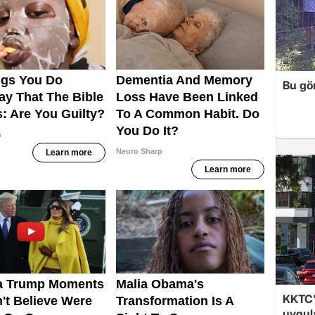
Bu gör
KKTC'
uygul