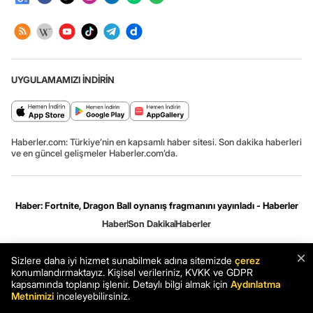
UYGULAMAMIZI İNDİRİN
Haberler.com: Türkiye’nin en kapsamlı haber sitesi. Son dakika haberleri
ve en güncel gelişmeler Haberler.com’da.
Haber: Fortnite, Dragon Ball oynanış fragmanını yayınladı - Haberler
Haber
Son Dakika
Haberler
Gizlilik ve çerez ayarları
[Hata Bildir]
09.08.2026 10:18:44 #.0.3#
×
Sizlere daha iyi hizmet sunabilmek adına sitemizde
çerez
.HCFOK.
konumlandırmaktayız. Kişisel verileriniz, KVKK ve GDPR
kapsamında toplanıp işlenir. Detaylı bilgi almak için
Aydınlatma
Metnimizi
inceleyebilirsiniz.