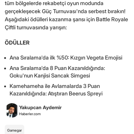
tüm bölgelerde rekabetçi oyun modunda
gerçekleşecek Güç Turnuvası'nda serbest bırakın!
Aşağıdaki ödülleri kazanma şansı için Battle Royale
Çiftli turnuvasında yarışın:
ÖDÜLLER
Ana Sıralama'da ilk %50: Kızgın Vegeta Emojisi
Ana Sıralama'da 8 Puan Kazanıldığında:
Goku'nun Kanjisi Sancak Simgesi
Kamehameha ile Avlamalarda 3 Puan
Kazanıldığında: Atıştıran Beerus Spreyi
Yakupcan Aydemir
Haberler.com
Gamegar