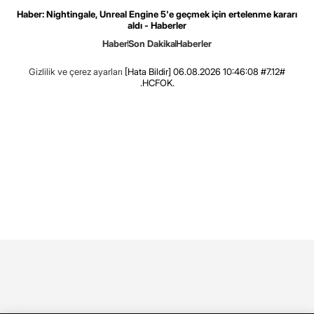
Haber: Nightingale, Unreal Engine 5'e geçmek için ertelenme kararı
aldı - Haberler
Haber
Son Dakika
Haberler
Gizlilik ve çerez ayarları
[Hata Bildir]
06.08.2026 10:46:08 #7.12#
.HCFOK.