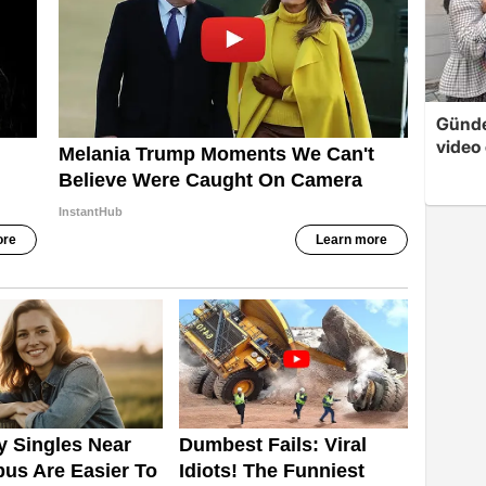
Günde
video 