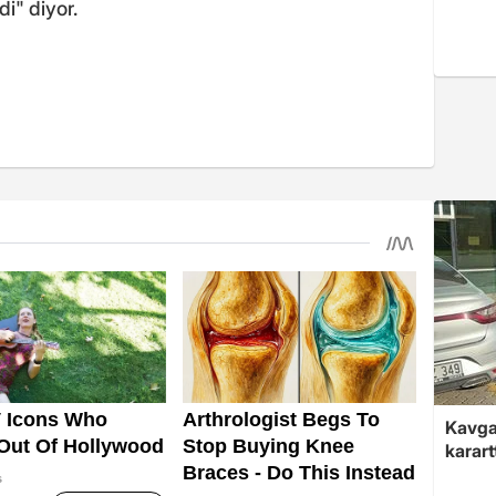
i" diyor.
Kavga 
karart