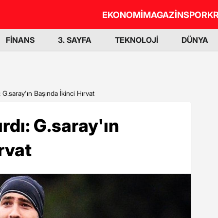
EKONOMİ
MAGAZİN
SPOR
KR
FİNANS
3. SAYFA
TEKNOLOJİ
DÜNYA
: G.saray'ın Başında İkinci Hırvat
rdı: G.saray'ın
rvat