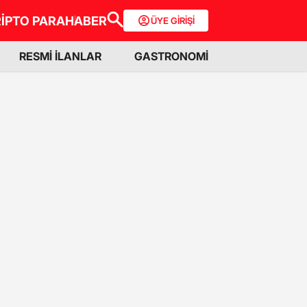
İPTO PARA
HABER
ÜYE GİRİŞİ
RESMİ İLANLAR
GASTRONOMİ