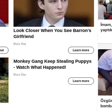
İmam,
yaptık
Özgür
bomb