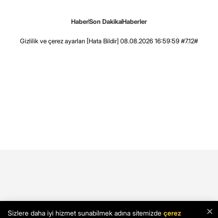
Haber
Son Dakika
Haberler
Gizlilik ve çerez ayarları
[Hata Bildir]
08.08.2026 16:59:59 #7.12#
×
Sizlere daha iyi hizmet sunabilmek adına sitemizde
çerez