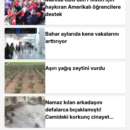
haykıran Amerikalı öğrencilere
destek
Bahar aylarıda kene vakalarını
arttırıyor
Aşırı yağış zeytini vurdu
Namaz kılan arkadaşını
defalarca bıçaklamıştı!
Camideki korkunç cinayet
anbean kamerada