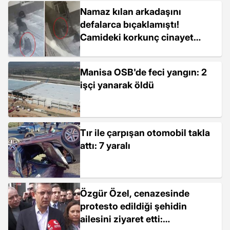
Namaz kılan arkadaşını
defalarca bıçaklamıştı!
Camideki korkunç cinayet
anbean kamerada
Manisa OSB'de feci yangın: 2
işçi yanarak öldü
Tır ile çarpışan otomobil takla
attı: 7 yaralı
Özgür Özel, cenazesinde
protesto edildiği şehidin
ailesini ziyaret etti: