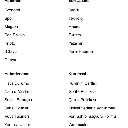
Haberler
Son Dakika
Ekonomi
Sağlık
Spor
Teknoloji
Magazin
Finans
Son Dakika
Turizm
Kripto
Yazarlar
3.Sayfa
Yerel Haberler
Dünya
Haberler.com
Kurumsal
Hava Durumu
Kullanım Şartları
Namaz Vakitleri
Gizlilik Politikası
Seçim Sonuçları
Çerez Politikası
Şans Oyunları
Kişisel Verilerin Korunması
Rüya Tabirleri
Veri Sahibi Başvuru Formu
Yemek Tarifleri
Webmaster