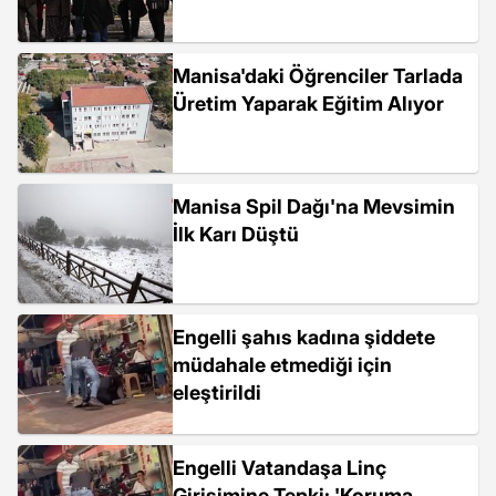
Manisa'daki Öğrenciler Tarlada
Üretim Yaparak Eğitim Alıyor
Manisa Spil Dağı'na Mevsimin
İlk Karı Düştü
Engelli şahıs kadına şiddete
müdahale etmediği için
eleştirildi
Engelli Vatandaşa Linç
Girişimine Tepki: 'Koruma