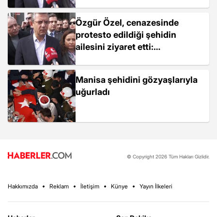
Provokasyon yapmak
isteyenler baltayı taşa vurdu
Özgür Özel, cenazesinde
protesto edildiği şehidin
ailesini ziyaret etti:
Provokasyon yapmak
isteyenler baltayı taşa vurdu
Manisa şehidini gözyaşlarıyla
uğurladı
© Copyright 2026 Tüm Hakları Gizlidir.
Hakkımızda
Reklam
İletişim
Künye
Yayın İlkeleri