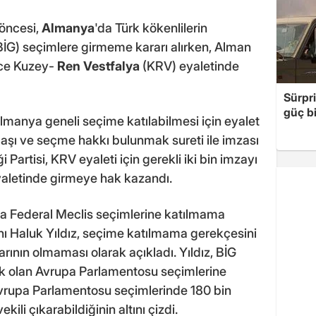
 öncesi,
Almanya
'da Türk kökenlilerin
(BİG) seçimlere girmeme kararı alırken, Alman
ece Kuzey-
Ren Vestfalya
(KRV) eyaletinde
Sürpri
güç bi
Almanya geneli seçime katılabilmesi için eyalet
daşı ve seçme hakkı bulunmak sureti ile imzası
 Partisi, KRV eyaleti için gerekli iki bin imzayı
aletinde girmeye hak kazandı.
nya Federal Meclis seçimlerine katılmama
anı Haluk Yıldız, seçime katılmama gerekçesini
rının olmaması olarak açıkladı. Yıldız, BİG
cak olan Avrupa Parlamentosu seçimlerine
 Avrupa Parlamentosu seçimlerinde 180 bin
ekili çıkarabildiğinin altını çizdi.