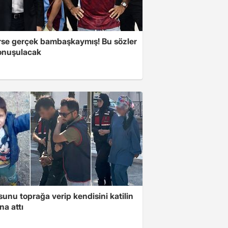
se gerçek bambaşkaymış! Bu sözler
onuşulacak
unu toprağa verip kendisini katilin
na attı