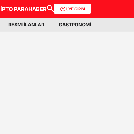
İPTO PARA
HABER
ÜYE GİRİŞİ
RESMİ İLANLAR
GASTRONOMİ