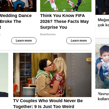
Meğer
çok k
Yavrus
kolları