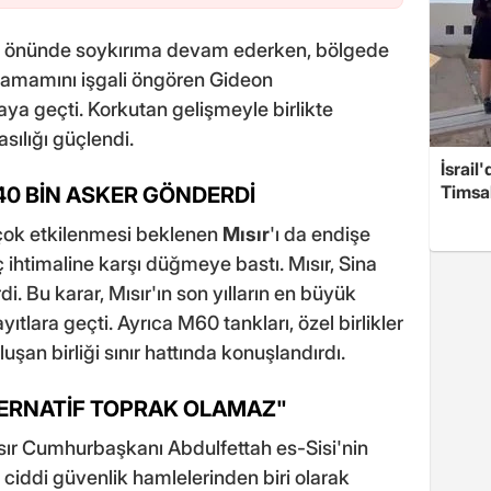
 önünde soykırıma devam ederken, bölgede
 tamamını işgali öngören Gideon
aya geçti. Korkutan gelişmeyle birlikte
asılığı güçlendi.
İsrail
Timsah
 40 BİN ASKER GÖNDERDİ
çok etkilenmesi beklenen
Mısır
'ı da endişe
göç ihtimaline karşı düğmeye bastı. Mısır, Sina
. Bu karar, Mısır'ın son yılların en büyük
yıtlara geçti. Ayrıca M60 tankları, özel birlikler
an birliği sınır hattında konuşlandırdı.
ALTERNATİF TOPRAK OLAMAZ"
ır Cumhurbaşkanı Abdulfettah es-Sisi'nin
n ciddi güvenlik hamlelerinden biri olarak