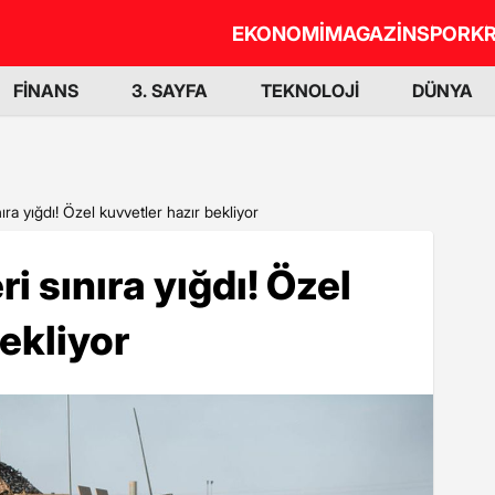
EKONOMİ
MAGAZİN
SPOR
KR
FİNANS
3. SAYFA
TEKNOLOJİ
DÜNYA
ıra yığdı! Özel kuvvetler hazır bekliyor
i sınıra yığdı! Özel
ekliyor