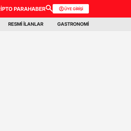
İPTO PARA
HABER
ÜYE GİRİŞİ
RESMİ İLANLAR
GASTRONOMİ