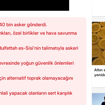
40 bin asker gönderdi.
nkları, özel birlikler ve hava savunma
fettah es-Sisi'nin talimatıyla askeri
vresinde yoğun güvenlik önlemleri
Altın 
yenid
r için alternatif toprak olamayacağını
hlali yapacak olanların sert karşılık