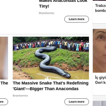
Trabzo
bomb
İç giy
Geri k