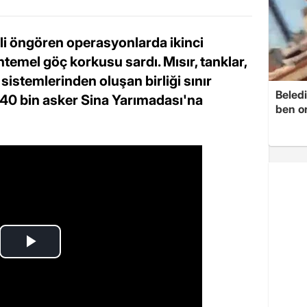
ali öngören operasyonlarda ikinci
emel göç korkusu sardı. Mısır, tanklar,
sistemlerinden oluşan birliği sınır
Beledi
 40 bin asker Sina Yarımadası'na
ben o