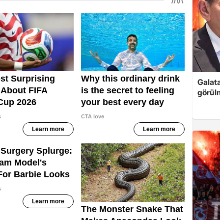
Galata
görül