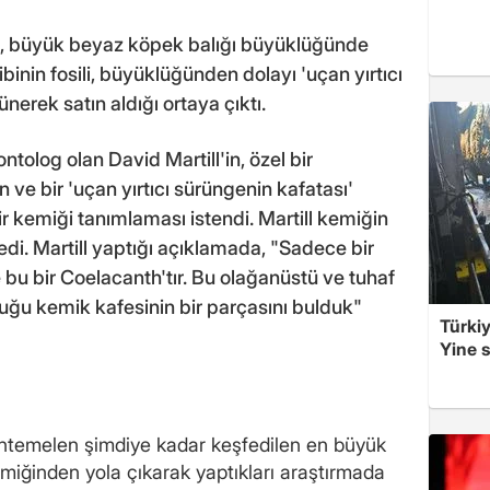
nda, büyük beyaz köpek balığı büyüklüğünde
ibinin fosili, büyüklüğünden dolayı 'uçan yırtıcı
erek satın aldığı ortaya çıktı.
tolog olan David Martill'in, özel bir
 ve bir 'uçan yırtıcı sürüngenin kafatası'
 kemiği tanımlaması istendi. Martill kemiğin
edi. Martill yaptığı açıklamada, "Sadece bir
 bu bir Coelacanth'tır. Bu olağanüstü ve tuhaf
uğu kemik kafesinin bir parçasını bulduk"
Türkiy
Yine s
uhtemelen şimdiye kadar keşfedilen en büyük
emiğinden yola çıkarak yaptıkları araştırmada