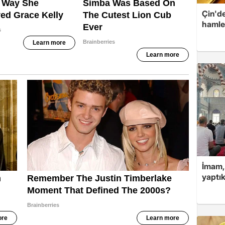
Çin'de
hamle
İmam,
yaptık