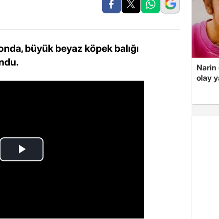
iyonda, büyük beyaz köpek balığı
undu.
Narin
olay 