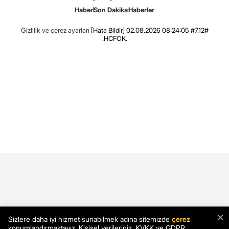
Haber
Son Dakika
Haberler
Gizlilik ve çerez ayarları
[Hata Bildir]
02.08.2026 08:24:05 #7.12#
.HCFOK.
×
Sizlere daha iyi hizmet sunabilmek adına sitemizde
çerez
konumlandırmaktayız. Kişisel verileriniz, KVKK ve GDPR