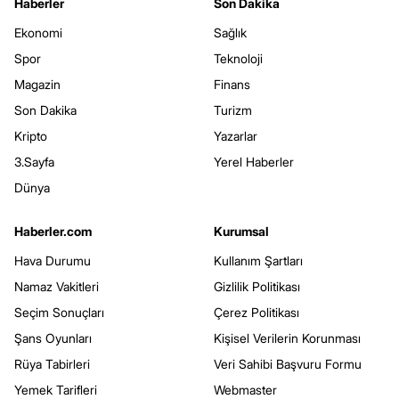
Haberler
Son Dakika
Ekonomi
Sağlık
Spor
Teknoloji
Magazin
Finans
Son Dakika
Turizm
Kripto
Yazarlar
3.Sayfa
Yerel Haberler
Dünya
Haberler.com
Kurumsal
Hava Durumu
Kullanım Şartları
Namaz Vakitleri
Gizlilik Politikası
Seçim Sonuçları
Çerez Politikası
Şans Oyunları
Kişisel Verilerin Korunması
Rüya Tabirleri
Veri Sahibi Başvuru Formu
Yemek Tarifleri
Webmaster