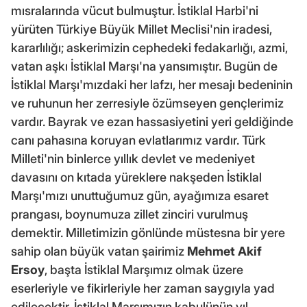
mısralarında vücut bulmuştur. İstiklal Harbi'ni
yürüten Türkiye Büyük Millet Meclisi'nin iradesi,
kararlılığı; askerimizin cephedeki fedakarlığı, azmi,
vatan aşkı İstiklal Marşı'na yansımıştır. Bugün de
İstiklal Marşı'mızdaki her lafzı, her mesajı bedeninin
ve ruhunun her zerresiyle özümseyen gençlerimiz
vardır. Bayrak ve ezan hassasiyetini yeri geldiğinde
canı pahasına koruyan evlatlarımız vardır. Türk
Milleti'nin binlerce yıllık devlet ve medeniyet
davasını on kıtada yüreklere nakşeden İstiklal
Marşı'mızı unuttuğumuz gün, ayağımıza esaret
prangası, boynumuza zillet zinciri vurulmuş
demektir. Milletimizin gönlünde müstesna bir yere
sahip olan büyük vatan şairimiz
Mehmet Akif
Ersoy
, başta İstiklal Marşımız olmak üzere
eserleriyle ve fikirleriyle her zaman saygıyla yad
edilecektir. İstiklal Marşımızın kabulünün yıl