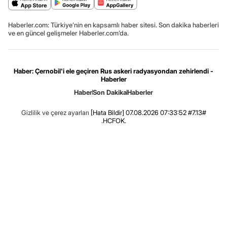
Haberler.com: Türkiye’nin en kapsamlı haber sitesi. Son dakika haberleri
ve en güncel gelişmeler Haberler.com’da.
Haber: Çernobil'i ele geçiren Rus askeri radyasyondan zehirlendi -
Haberler
Haber
Son Dakika
Haberler
Gizlilik ve çerez ayarları
[Hata Bildir]
07.08.2026 07:33:52 #7.13#
.HCFOK.