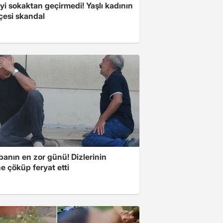
i sokaktan geçirmedi! Yaşlı kadının
çesi skandal
banın en zor günü! Dizlerinin
e çöküp feryat etti