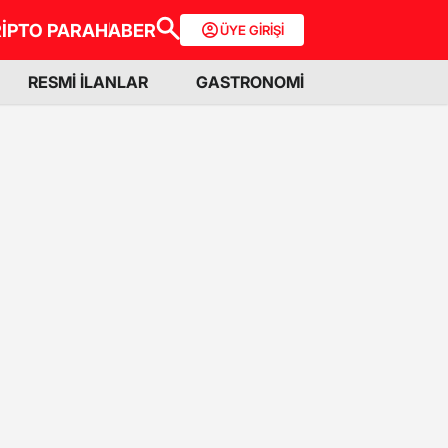
İPTO PARA
HABER
ÜYE GİRİŞİ
RESMİ İLANLAR
GASTRONOMİ