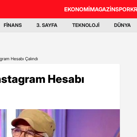
EKONOMİ
MAGAZİN
SPOR
KR
FİNANS
3. SAYFA
TEKNOLOJİ
DÜNYA
agram Hesabı Çalındı
Instagram Hesabı