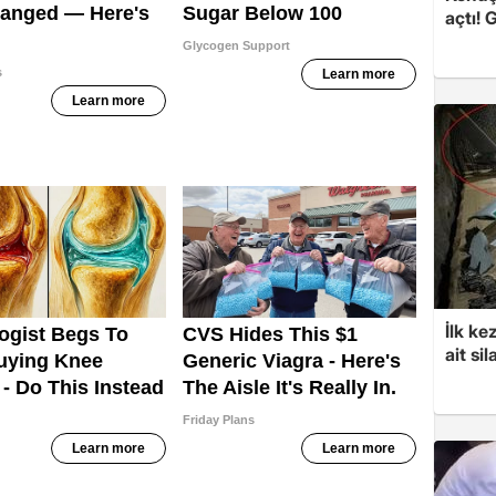
açtı! 
İlk ke
ait sil