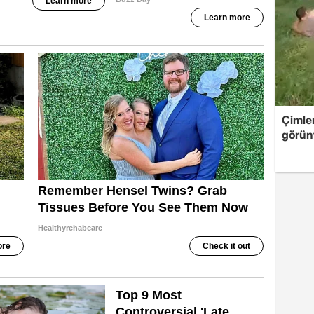
Çimle
görünt