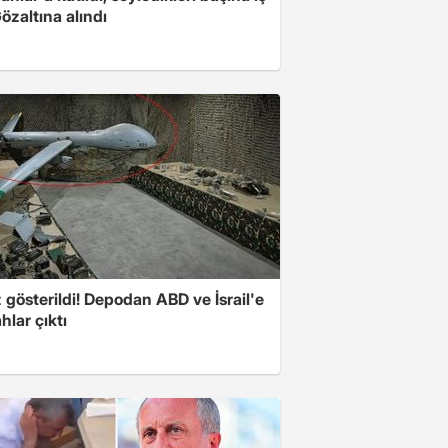
Gözaltına alındı
z gösterildi! Depodan ABD ve İsrail'e
ahlar çıktı