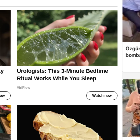
Özgür
bomb