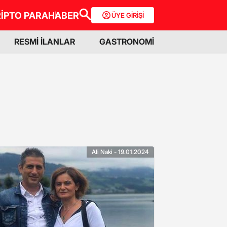
İPTO PARA
HABER
ÜYE GİRİŞİ
RESMİ İLANLAR
GASTRONOMİ
Ali Naki - 19.01.2024