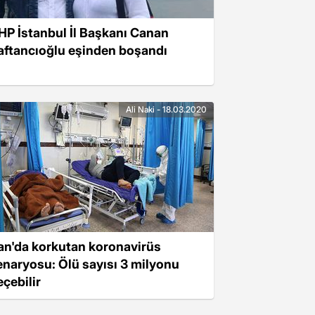
HP İstanbul İl Başkanı Canan
aftancıoğlu eşinden boşandı
Ali Naki - 18.03.2020
ran'da korkutan koronavirüs
enaryosu: Ölü sayısı 3 milyonu
eçebilir