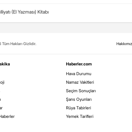
iyatı (El Yazması) Kitabı
Tüm Hakları Gizlidir.
Hakkımı
akika
Haberler.com
Hava Durumu
oji
Namaz Vakitleri
s
Seçim Sonuçları
m
Şans Oyunları
ar
Rüya Tabirleri
Haberler
Yemek Tarifleri