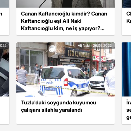
n
Canan Kaftancıoğlu kimdir? Canan
C
Kaftancıoğlu eşi Ali Naki
K
Kaftancıoğlu kim, ne iş yapıyor?
Canan Kaftancıoğlu hayatı ve
kariyeri!
2022
Ali Naki - 26.05.2022
Tuzla'daki soygunda kuyumcu
İ
çalışanı silahla yaralandı
s
g