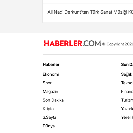
Ali Nadi Derkunt'tan Türk Sanat Müziği Küll
© Copyright 2026 
Haberler
Son D
Ekonomi
Sağlık
Spor
Teknol
Magazin
Finan
Son Dakika
Turiz
Kripto
Yazarl
3.Sayfa
Yerel 
Dünya