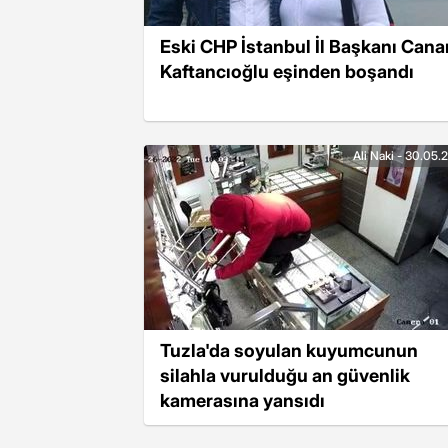
Eski CHP İstanbul İl Başkanı Cana
Kaftancıoğlu eşinden boşandı
Ali Naki - 30.05.
Tuzla'da soyulan kuyumcunun
silahla vurulduğu an güvenlik
kamerasına yansıdı