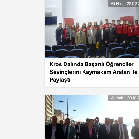
Ali Naki - 22.02
Kros Dalında Başarılı Öğrenciler
Sevinçlerini Kaymakam Arslan ile
Paylaştı
Ali Naki - 30.10