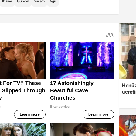
İtfaiye
Güncel
Yaşam
Ağrı
Henüz 
ücreti