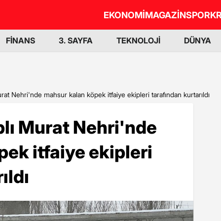
EKONOMİ
MAGAZİN
SPOR
KR
FİNANS
3. SAYFA
TEKNOLOJİ
DÜNYA
rat Nehri'nde mahsur kalan köpek itfaiye ekipleri tarafından kurtarıldı
plı Murat Nehri'nde
ek itfaiye ekipleri
ıldı