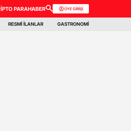
İPTO PARA
HABER
ÜYE GİRİŞİ
RESMİ İLANLAR
GASTRONOMİ