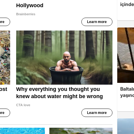
içind
Baltal
yaşınd