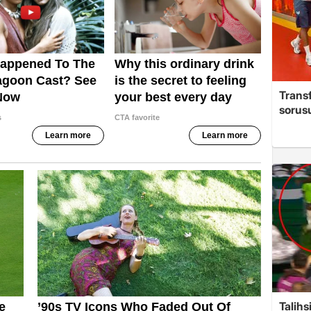
Trans
sorus
Talihs