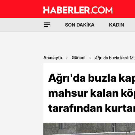
SON DAKİKA
KADIN
Anasayfa
Güncel
Ağrı'da buzla kaplı Mu
Ağrı'da buzla ka
mahsur kalan köp
tarafından kurtar