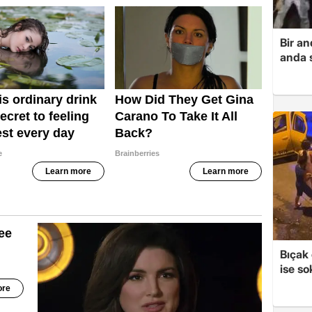
Bir a
anda s
Bıçak 
ise so