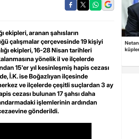
 ekipleri, aranan şahısların
ğü çalışmalar çerçevesinde 19 kişiyi
Netan
küple
ğı ekipleri, 16-28 Nisan tarihleri
alanmasına yönelik il ve ilçelerde
ndan 15'er yıl kesinleşmiş hapis cezası
nde, İ.K. ise Boğazlıyan ilçesinde
erkez ve ilçelerde çeşitli suçlardan 3 ay
hapis cezası bulunan 17 şahsı daha
jandarmadaki işlemlerinin ardından
 cezaevine gönderildi.