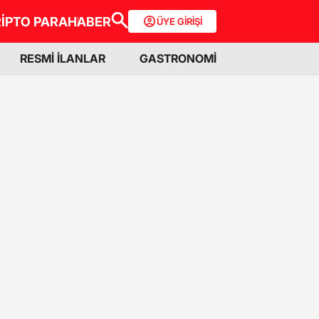
İPTO PARA
HABER
ÜYE GİRİŞİ
RESMİ İLANLAR
GASTRONOMİ