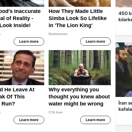
450 bi
kılar
İran s
kafala