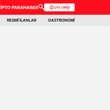
İPTO PARA
HABER
ÜYE GİRİŞİ
RESMİ İLANLAR
GASTRONOMİ