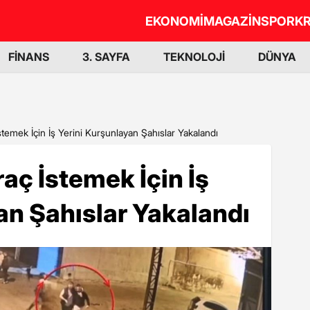
EKONOMİ
MAGAZİN
SPOR
KR
FİNANS
3. SAYFA
TEKNOLOJİ
DÜNYA
emek İçin İş Yerini Kurşunlayan Şahıslar Yakalandı
ç İstemek İçin İş
an Şahıslar Yakalandı