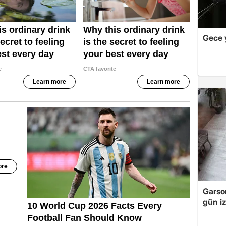
Gece 
Garso
gün iz