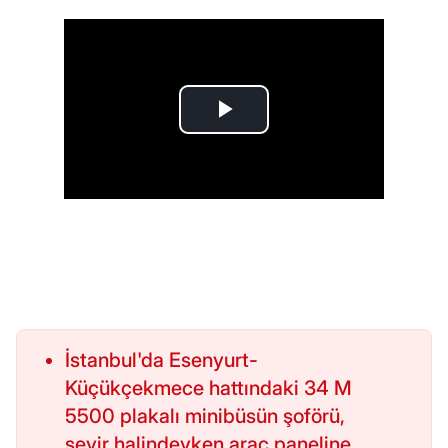
İstanbul'da Esenyurt-
Küçükçekmece hattındaki 34 M
5500 plakalı minibüsün şoförü,
seyir halindeyken araç paneline