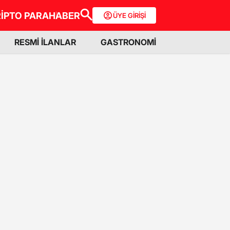
İPTO PARA
HABER
ÜYE GİRİŞİ
RESMİ İLANLAR
GASTRONOMİ