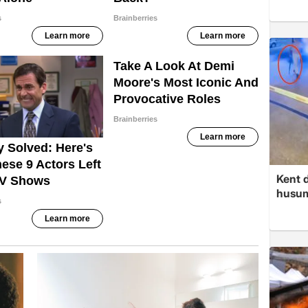
Kent d
husume