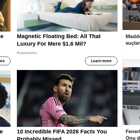
Madde
suçlar
Fenerb
Onu d