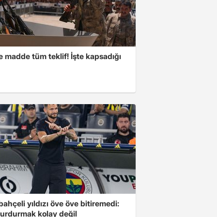
 madde tüm teklif! İşte kapsadığı
ahçeli yıldızı öve öve bitiremedi:
urdurmak kolay değil