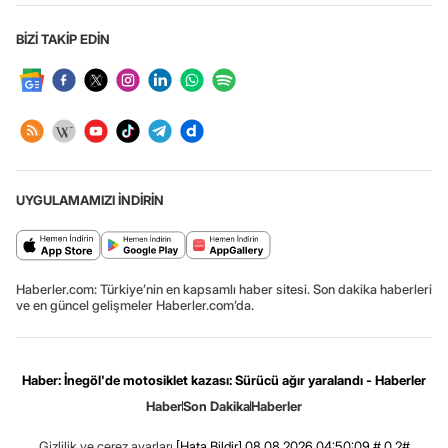
BİZİ TAKİP EDİN
UYGULAMAMIZI İNDİRİN
Haberler.com: Türkiye’nin en kapsamlı haber sitesi. Son dakika haberleri
ve en güncel gelişmeler Haberler.com’da.
Haber: İnegöl'de motosiklet kazası: Sürücü ağır yaralandı - Haberler
Haber
Son Dakika
Haberler
Gizlilik ve çerez ayarları
[Hata Bildir]
08.08.2026 04:50:09 #.0.2#