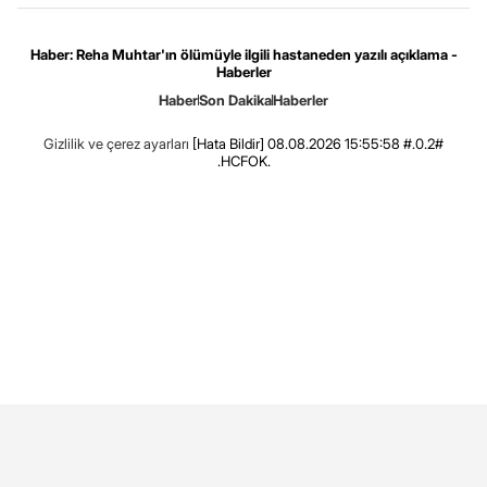
Haber: Reha Muhtar'ın ölümüyle ilgili hastaneden yazılı açıklama -
Haberler
Haber
Son Dakika
Haberler
Gizlilik ve çerez ayarları
[Hata Bildir]
08.08.2026 15:55:58 #.0.2#
.HCFOK.