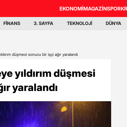
EKONOMİ
MAGAZİN
SPOR
KR
FİNANS
3. SAYFA
TEKNOLOJİ
DÜNYA
ıldırım düşmesi sonucu bir işçi ağır yaralandı
eye yıldırım düşmesi
ğır yaralandı