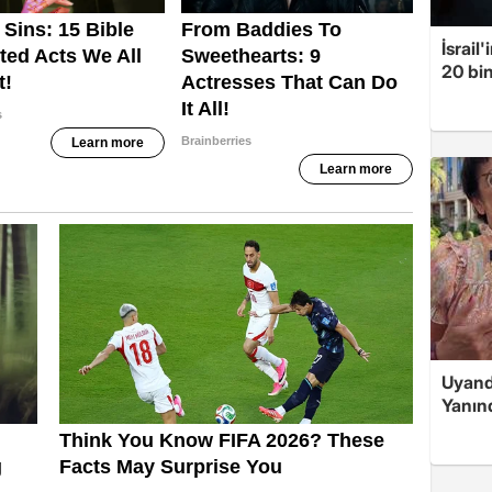
İsrail
20 bin
Uyand
Yanın