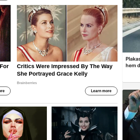
Plakas
hem d