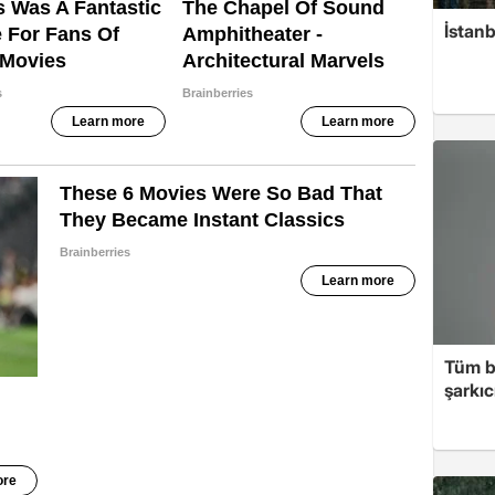
İstan
Tüm b
şarkı