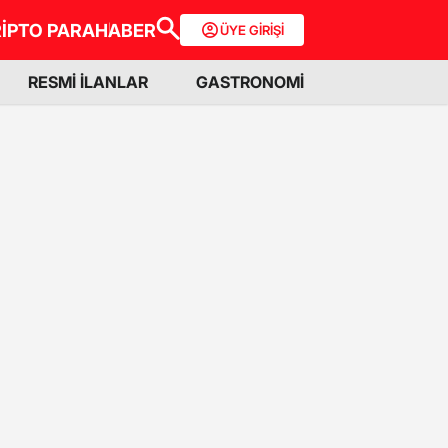
İPTO PARA
HABER
ÜYE GİRİŞİ
RESMİ İLANLAR
GASTRONOMİ