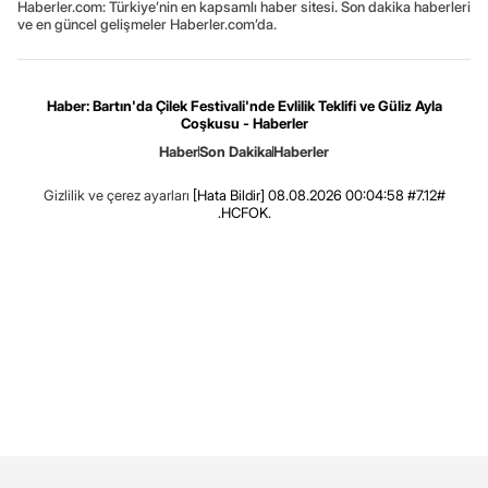
Haberler.com: Türkiye’nin en kapsamlı haber sitesi. Son dakika haberleri
ve en güncel gelişmeler Haberler.com’da.
Haber: Bartın'da Çilek Festivali'nde Evlilik Teklifi ve Güliz Ayla
Coşkusu - Haberler
Haber
Son Dakika
Haberler
Gizlilik ve çerez ayarları
[Hata Bildir]
08.08.2026 00:04:58 #7.12#
.HCFOK.