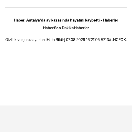
Haber: Antalya'da av kazasında hayatını kaybetti - Haberler
Haber
Son Dakika
Haberler
Gizlilik ve çerez ayarları
[Hata Bildir]
07.08.2026 16:21:05 #7.13# .HCFOK.