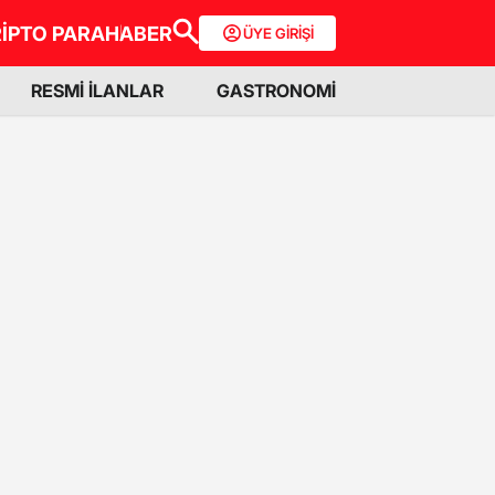
İPTO PARA
HABER
ÜYE GİRİŞİ
RESMİ İLANLAR
GASTRONOMİ