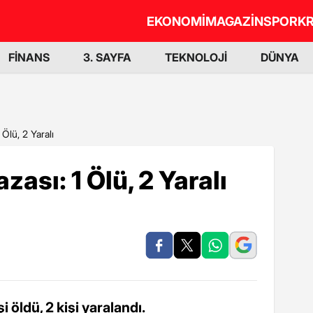
EKONOMİ
MAGAZİN
SPOR
KR
FİNANS
3. SAYFA
TEKNOLOJİ
DÜNYA
 Ölü, 2 Yaralı
zası: 1 Ölü, 2 Yaralı
i öldü, 2 kişi yaralandı.