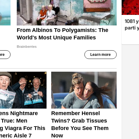
1081 y
parti 