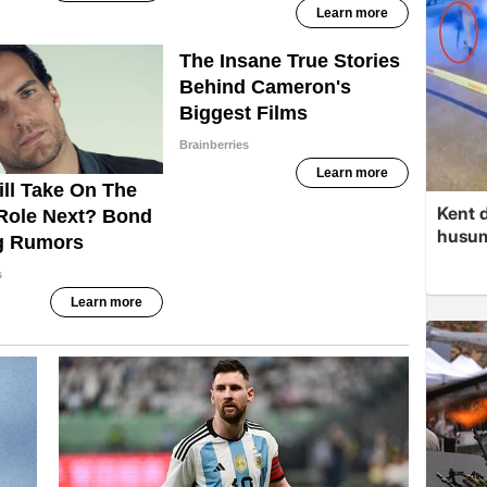
Kent d
husume