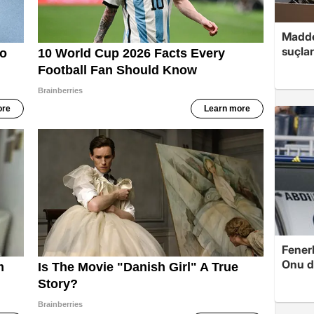
Madde
suçlar
Fenerb
Onu d