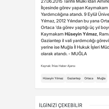
27.06.2015 Tarihli Mülki İdari Amir
İlçesinde görev yapan Kaymakam
Yardımcılığına atandı. 9 Eylül Üniv
Yılmaz, 2012 Yılından bu yana Ort
Ortaca 'da görev yaptığı üç yıl boy
Kaymakam
Hüseyin Yılmaz
, Ram
Gaziantep il vali yardımcılığı gö
yerine ise Muğla İl Hukuk İşleri 
olarak atandı. - MUĞLA
Kaynak: İhlas Haber Ajansı
Hüseyin Yılmaz
Gaziantep
Ortaca
Muğla