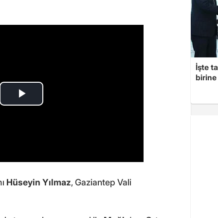
İşte t
birine 
mı
Hüseyin Yılmaz
, Gaziantep Vali