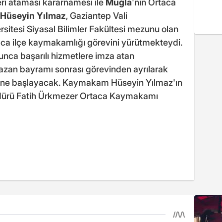
leri ataması kararnamesi ile
Muğla
'nın Ortaca
Hüseyin Yılmaz
, Gaziantep Vali
ersitesi Siyasal Bilimler Fakültesi mezunu olan
aca ilçe kaymakamlığı görevini yürütmekteydi.
unca başarılı hizmetlere imza atan
azan bayramı sonrası görevinden ayrılarak
revine başlayacak. Kaymakam Hüseyin Yılmaz'ın
Müdürü Fatih Ürkmezer Ortaca Kaymakamı