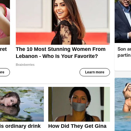
Son a
partin