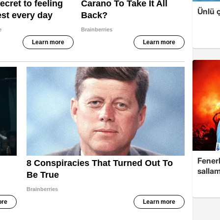
Ünlü ç
Fenerb
sallam