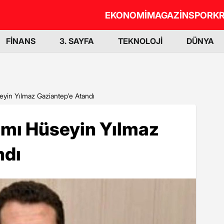
EKONOMİ
MAGAZİN
SPOR
KR
FİNANS
3. SAYFA
TEKNOLOJİ
DÜNYA
yin Yılmaz Gaziantep'e Atandı
mı Hüseyin Yılmaz
ndı