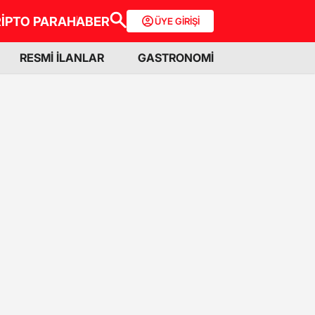
İPTO PARA
HABER
ÜYE GİRİŞİ
RESMİ İLANLAR
GASTRONOMİ