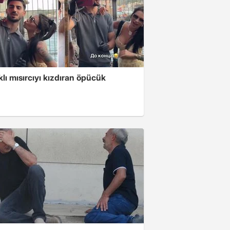
klı mısırcıyı kızdıran öpücük